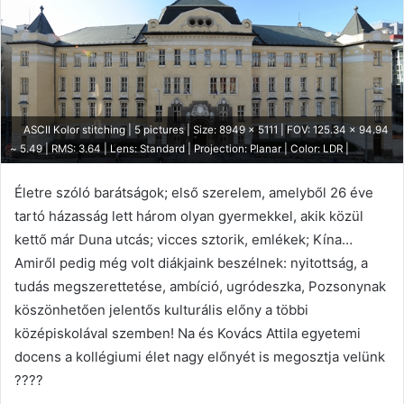
ASCII Kolor stitching | 5 pictures | Size: 8949 x 5111 | FOV: 125.34 x 94.94
~ 5.49 | RMS: 3.64 | Lens: Standard | Projection: Planar | Color: LDR |
Életre szóló barátságok; első szerelem, amelyből 26 éve
tartó házasság lett három olyan gyermekkel, akik közül
kettő már Duna utcás; vicces sztorik, emlékek; Kína…
Amiről pedig még volt diákjaink beszélnek: nyitottság, a
tudás megszerettetése, ambíció, ugródeszka, Pozsonynak
köszönhetően jelentős kulturális előny a többi
középiskolával szemben! Na és Kovács Attila egyetemi
docens a kollégiumi élet nagy előnyét is megosztja velünk
????