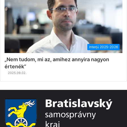
Interjú 2025-2026
„Nem tudom, mi az, amihez annyira nagyon
értenék”
2025.09.02.