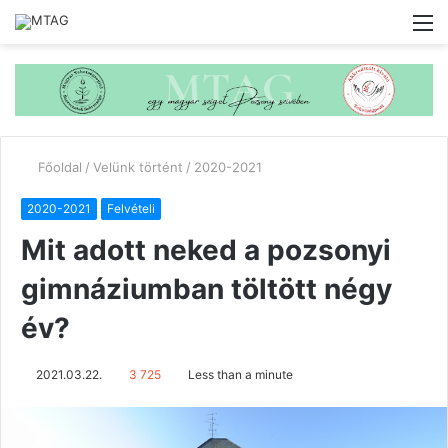
M
Főoldal
/
Velünk történt
/
2020-2021
2020-2021
Felvételi
Mit adott neked a pozsonyi
gimnáziumban töltött négy
év?
2021.03.22.
3 725
Less than a minute