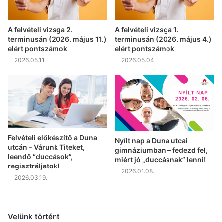
A felvételi vizsga 2.
A felvételi vizsga 1.
terminusán (2026. május 11.)
terminusán (2026. május 4.)
elért pontszámok
elért pontszámok
2026.05.11.
2026.05.04.
Felvételi előkészítő a Duna
Nyílt nap a Duna utcai
utcán – Várunk Titeket,
gimnáziumban – fedezd fel,
leendő “duccások”,
miért jó „duccásnak” lenni!
regisztráljatok!
2026.01.08.
2026.03.19.
Velünk történt