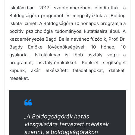
Iskolánkban 2017 szeptemberében elindítottuk a
Boldogságóra programot és megpályáztuk a „Boldog
Iskola” címet. A Boldogságóra 10 hónapos programja a
pozitív pszichológia tudományos kutatásaira épül. A
kezdeményezés Bagdi Bella nevéhez fűződik, Prof. Dr.
Bagdy Emőke fővédnökségével. 10 hónap, 10
gyakorlat. Iskolánkban is több osztály végzi a
programot, osztályfőnökükkel. Konkrét segítséget
kapunk, akár elkészített feladatlapokat, dalokat,
meséket.
„A Boldogságórák hatás
vizsgálatára tervezett mérések
szerint, a boldogságórákon