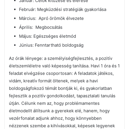
Január: Célok kitűzése és elérése
Február: Megküzdési stratégiák gyakorlása
Március: Apró örömök élvezete
Április: Megbocsátás
Május: Egészséges életmód
Június: Fenntartható boldogság
Az órák lényege: a személyiségfejlesztés, a pozitív
életszemléletre való képesség tanítása. Havi 1 óra és 1
feladat elvégzése csoportosan: A feladatok játékos,
vidám, kreatív formát öltenek, melyek a havi
boldogságfokozó témát bontják ki, és gyakorlatban
fejlesztik a pozitív gondolkodást, tapasztalati tanulás
útján. Célunk nem az, hogy problémamentes
életmodellt állítsunk a gyerekek elé, hanem, hogy
vezérfonalat adjunk ahhoz, hogy könnyebben
nézzenek szembe a kihívásokkal, képesek legyenek