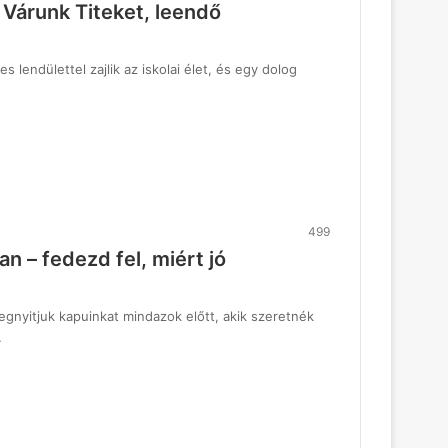
– Várunk Titeket, leendő
s lendülettel zajlik az iskolai élet, és egy dolog
499
n – fedezd fel, miért jó
egnyitjuk kapuinkat mindazok előtt, akik szeretnék
…