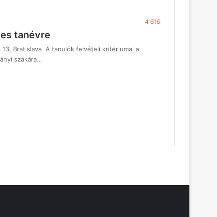
4 616
-es tanévre
, Bratislava A tanulók felvételi kritériumai a
ányi szakára…