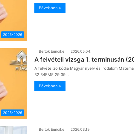
Bővebben »
2025-2026
Bertok Euridike
2026.05.04.
A felvételi vizsga 1. terminusán (
A felvételiző kódja Magyar nyelv és irodalom Matema
32 34EM5 29 39…
Bővebben »
2025-2026
Bertok Euridike
2026.03.19.