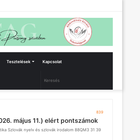
Facebook
Bejelentkezés
Oldalsáv
Tesztelések
Kapcsolat
Keresés
839
2026. május 11.) elért pontszámok
tika Szlovák nyelv és szlovák irodalom 88QM3 31 39