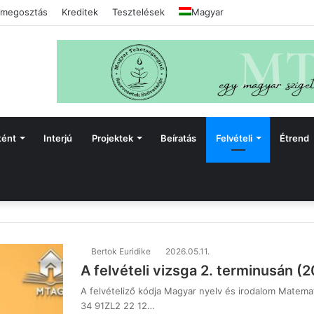
megosztás
Kreditek
Tesztelések
Magyar
tént
Interjú
Projektek
Beíratás
Felvételi
Étrend
Bertok Euridike
2026.05.11.
A felvételi vizsga 2. terminusán (
A felvételiző kódja Magyar nyelv és irodalom Matema
34 91ZL2 22 12…