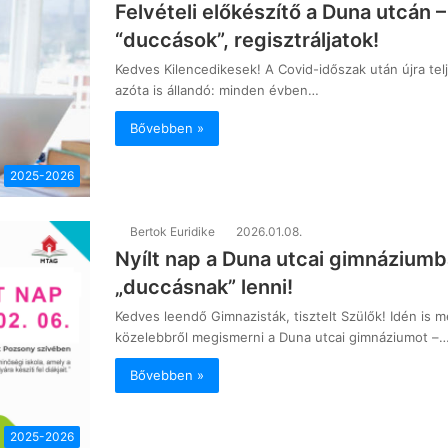
Felvételi előkészítő a Duna utcán 
“duccások”, regisztráljatok!
Kedves Kilencedikesek! A Covid-időszak után újra telje
azóta is állandó: minden évben…
Bővebben »
2025-2026
Bertok Euridike
2026.01.08.
Nyílt nap a Duna utcai gimnáziumba
„duccásnak” lenni!
Kedves leendő Gimnazisták, tisztelt Szülők! Idén is m
közelebbről megismerni a Duna utcai gimnáziumot –
Bővebben »
2025-2026