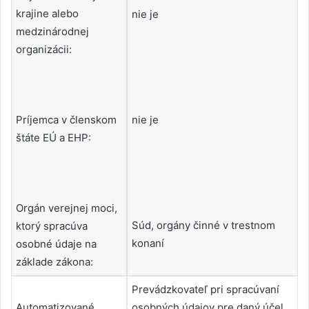
krajine alebo
nie je
medzinárodnej
organizácii:
Príjemca v členskom
nie je
štáte EÚ a EHP:
Orgán verejnej moci,
Súd, orgány činné v trestnom
ktorý spracúva
konaní
osobné údaje na
základe zákona:
Prevádzkovateľ pri spracúvaní
Automatizované
osobných údajov pre daný účel