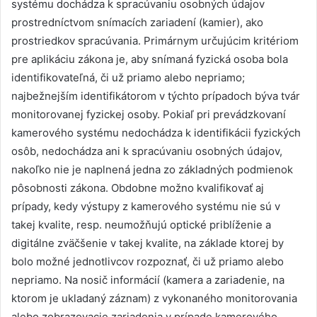
systému dochádza k spracúvaniu osobných údajov
prostredníctvom snímacích zariadení (kamier), ako
prostriedkov spracúvania. Primárnym určujúcim kritériom
pre aplikáciu zákona je, aby snímaná fyzická osoba bola
identifikovateľná, či už priamo alebo nepriamo;
najbežnejším identifikátorom v týchto prípadoch býva tvár
monitorovanej fyzickej osoby. Pokiaľ pri prevádzkovaní
kamerového systému nedochádza k identifikácii fyzických
osôb, nedochádza ani k spracúvaniu osobných údajov,
nakoľko nie je naplnená jedna zo základných podmienok
pôsobnosti zákona. Obdobne možno kvalifikovať aj
prípady, kedy výstupy z kamerového systému nie sú v
takej kvalite, resp. neumožňujú optické priblíženie a
digitálne zväčšenie v takej kvalite, na základe ktorej by
bolo možné jednotlivcov rozpoznať, či už priamo alebo
nepriamo. Na nosič informácií (kamera a zariadenie, na
ktorom je ukladaný záznam) z vykonaného monitorovania
alebo zobrazovacie zariadenia v prípade kamerového