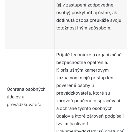
(aj v zastúpení zodpovednej
osoby) poskytnúť aj ústne, ak
dotknutá osoba preukáže svoju
totožnosť iným spôsobom.
Prijaté technické a organizačné
bezpečnostné opatrenia.
K príslušným kamerovým
záznamom majú prístup len
poverené osoby u
Ochrana osobných
prevádzkovateľa, ktoré sú
údajov u
zároveň poučené o spracúvaní
prevádzkovateľa
a ochrane týchto osobných
údajov a ktoré zároveň podpísali
tzv. mlčanlivosť.
Dokumenty/doklady sú dostupnú