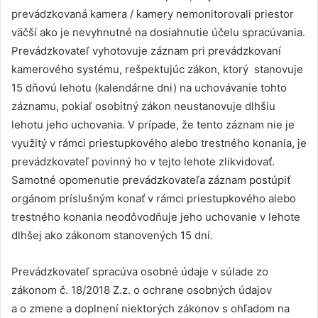
prevádzkovaná kamera / kamery nemonitorovali priestor
väčší ako je nevyhnutné na dosiahnutie účelu spracúvania.
Prevádzkovateľ vyhotovuje záznam pri prevádzkovaní
kamerového systému, rešpektujúc zákon, ktorý stanovuje
15 dňovú lehotu (kalendárne dni) na uchovávanie tohto
záznamu, pokiaľ osobitný zákon neustanovuje dlhšiu
lehotu jeho uchovania. V prípade, že tento záznam nie je
využitý v rámci priestupkového alebo trestného konania, je
prevádzkovateľ povinný ho v tejto lehote zlikvidovať.
Samotné opomenutie prevádzkovateľa záznam postúpiť
orgánom príslušným konať v rámci priestupkového alebo
trestného konania neodôvodňuje jeho uchovanie v lehote
dlhšej ako zákonom stanovených 15 dní.
Prevádzkovateľ spracúva osobné údaje v súlade zo
zákonom č. 18/2018 Z.z. o ochrane osobných údajov
a o zmene a doplnení niektorých zákonov s ohľadom na