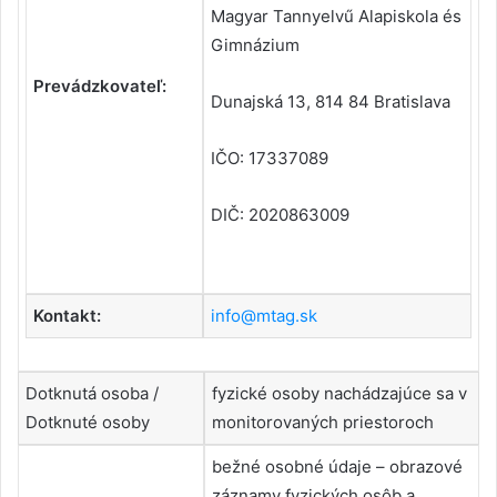
Magyar Tannyelvű Alapiskola és
Gimnázium
Prevádzkovateľ:
Dunajská 13, 814 84 Bratislava
IČO: 17337089
DIČ: 2020863009
Kontakt:
info@mtag.sk
Dotknutá osoba /
fyzické osoby nachádzajúce sa v
Dotknuté osoby
monitorovaných priestoroch
bežné osobné údaje – obrazové
záznamy fyzických osôb a