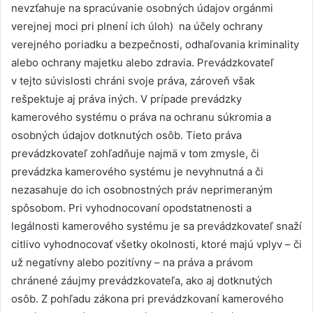
nevzťahuje na spracúvanie osobných údajov orgánmi
verejnej moci pri plnení ich úloh) na účely ochrany
verejného poriadku a bezpečnosti, odhaľovania kriminality
alebo ochrany majetku alebo zdravia. Prevádzkovateľ
v tejto súvislosti chráni svoje práva, zároveň však
rešpektuje aj práva iných. V prípade prevádzky
kamerového systému o práva na ochranu súkromia a
osobných údajov dotknutých osôb. Tieto práva
prevádzkovateľ zohľadňuje najmä v tom zmysle, či
prevádzka kamerového systému je nevyhnutná a či
nezasahuje do ich osobnostných práv neprimeraným
spôsobom. Pri vyhodnocovaní opodstatnenosti a
legálnosti kamerového systému je sa prevádzkovateľ snaží
citlivo vyhodnocovať všetky okolnosti, ktoré majú vplyv – či
už negatívny alebo pozitívny – na práva a právom
chránené záujmy prevádzkovateľa, ako aj dotknutých
osôb. Z pohľadu zákona pri prevádzkovaní kamerového