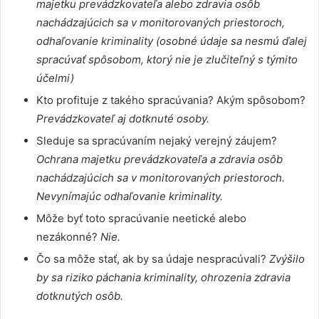
majetku prevádzkovateľa alebo zdravia osôb
nachádzajúcich sa v monitorovaných priestoroch,
odhaľovanie kriminality (osobné údaje sa nesmú ďalej
spracúvať spôsobom, ktorý nie je zlučiteľný s týmito
účelmi)
Kto profituje z takého spracúvania? Akým spôsobom?
Prevádzkovateľ aj dotknuté osoby.
Sleduje sa spracúvaním nejaký verejný záujem?
Ochrana majetku prevádzkovateľa a zdravia osôb
nachádzajúcich sa v monitorovaných priestoroch.
Nevynímajúc odhaľovanie kriminality.
Môže byť toto spracúvanie neetické alebo
nezákonné?
Nie.
Čo sa môže stať, ak by sa údaje nespracúvali?
Zvýšilo
by sa riziko páchania kriminality, ohrozenia zdravia
dotknutých osôb.