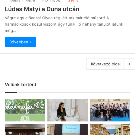
Bertok Euridike
2021.06.25.
3 603
Lúdas Matyi a Duna utcán
Végre egy előadás! Olyan rég láttunk már élő műsort! A
harmadikosok közül viszont úgy tűnik, jó néhány tanulót látunk
még…
Bővebben »
Következő oldal
Velünk történt