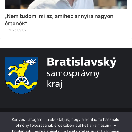
„Nem tudom, mi az, amihez annyira nagyon
értenék”
2025.09.02.
© Copyright 2026, All Rights Reserved
Kedves Látogató! Tájékoztatjuk, hogy a honlap felhasználói
élmény fokozásának érdekében sütiket alkalmazunk. A
Ochrana osobných údajov
honlapunk használatával ön a tájékoztatásunkat tudomásul