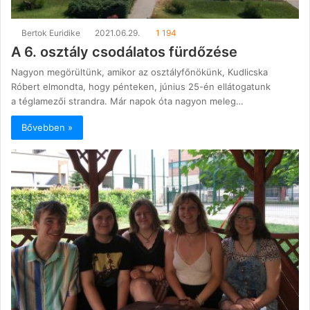
Bertok Euridike
2021.06.29.
1 194
A 6. osztály csodálatos fürdőzése
Nagyon megörültünk, amikor az osztályfőnökünk, Kudlicska
Róbert elmondta, hogy pénteken, június 25-én ellátogatunk
a téglamezői strandra. Már napok óta nagyon meleg…
Bővebben »