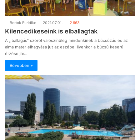
Bertok Euridike
2021.07.01.
2 663
Kilencedikeseink is elballagtak
A ,,ballagás” szóról valószínűleg mindenkinek a búcsúzás és az
alma mater elhagyása jut az eszébe. Ilyenkor a búcsú keserű
érzése jár…
Bővebben »