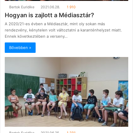
Bertok Euridike
2021.06.28.
1 910
Hogyan is zajlott a Médiasztár?
A 2020/21-es évben a Médiasztár, mint oly sokan más
rendezvény, kénytelen volt változtatni a karanténhelyzet miatt.
Ennek következtében a verseny…
Bővebben »
Bertok Euridike
2021.06.25.
1 231