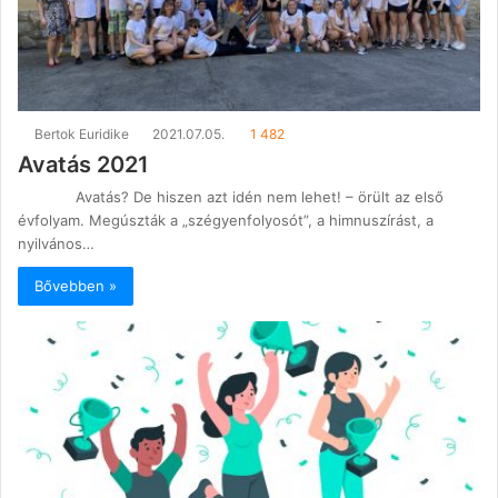
Bertok Euridike
2021.07.05.
1 482
Avatás 2021
Avatás? De hiszen azt idén nem lehet! – örült az első
évfolyam. Megúszták a „szégyenfolyosót”, a himnuszírást, a
nyilvános…
Bővebben »