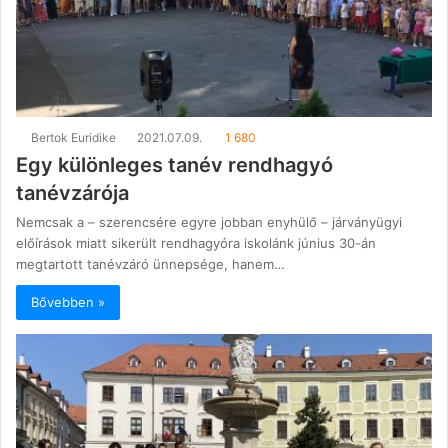
Bertok Euridike
2021.07.09.
1 680
Egy különleges tanév rendhagyó
tanévzárója
Nemcsak a – szerencsére egyre jobban enyhülő – járványügyi
előírások miatt sikerült rendhagyóra iskolánk június 30-án
megtartott tanévzáró ünnepsége, hanem…
Bővebben »