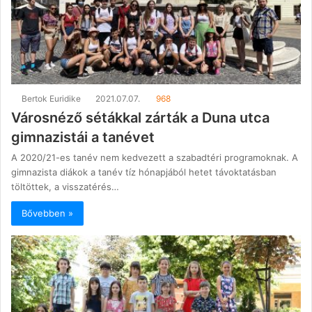
Bertok Euridike
2021.07.07.
968
Városnéző sétákkal zárták a Duna utca
gimnazistái a tanévet
A 2020/21-es tanév nem kedvezett a szabadtéri programoknak. A
gimnazista diákok a tanév tíz hónapjából hetet távoktatásban
töltöttek, a visszatérés…
Bővebben »