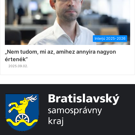
Interjú 2025-2026
„Nem tudom, mi az, amihez annyira nagyon
értenék”
2025.09.02.