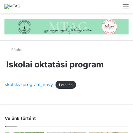
M
Főoldal
Iskolai oktatási program
skolsky-program_novy
Letöltés
Velünk történt