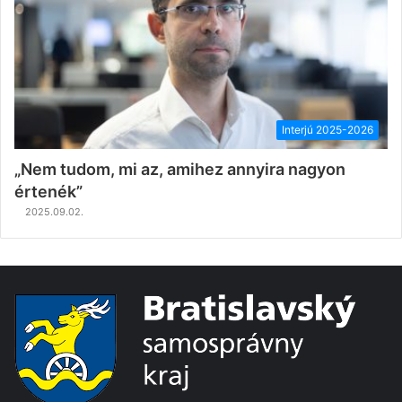
Interjú 2025-2026
„Nem tudom, mi az, amihez annyira nagyon
értenék”
2025.09.02.