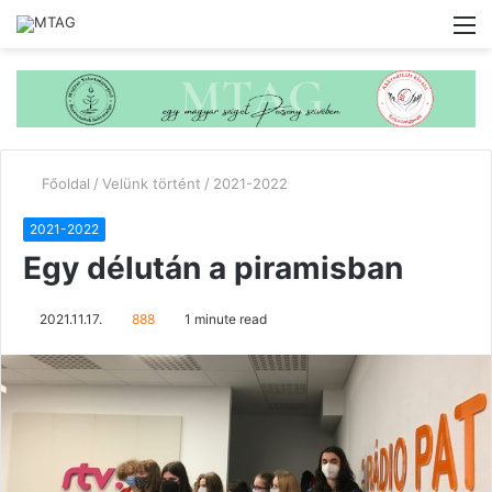
M
Főoldal
/
Velünk történt
/
2021-2022
2021-2022
Egy délután a piramisban
2021.11.17.
888
1 minute read