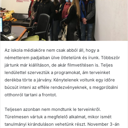
Az iskola médiaköre nem csak abból áll, hogy a
németterem padjaiban ülve ötletelünk és írunk. Többször
jártunk már kiállításon, de akár filmvetítésen is. Teljes
lendülettel szerveztük a programokat, ám terveinket
derékba törte a járvány. Kénytelenek voltunk egy időre
búcsút inteni az efféle rendezvényeknek, s megpróbálni
otthonról tartani a frontot.
Teljesen azonban nem mondtunk le terveinkről.
Türelmesen vártuk a megfelelő alkalmat, mikor ismét
tanulmányi kiránduláson vehetünk részt. November 3-án