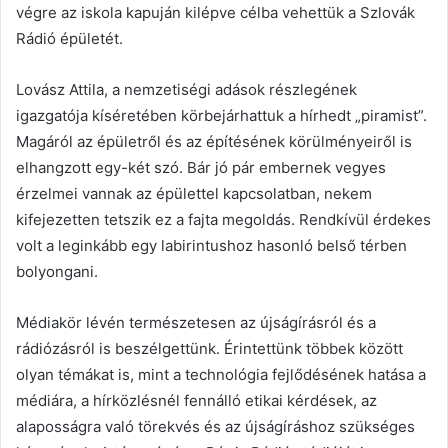
végre az iskola kapuján kilépve célba vehettük a Szlovák
Rádió épületét.
Lovász Attila, a nemzetiségi adások részlegének
igazgatója kíséretében körbejárhattuk a hírhedt „piramist”.
Magáról az épületről és az építésének körülményeiről is
elhangzott egy-két szó. Bár jó pár embernek vegyes
érzelmei vannak az épülettel kapcsolatban, nekem
kifejezetten tetszik ez a fajta megoldás. Rendkívül érdekes
volt a leginkább egy labirintushoz hasonló belső térben
bolyongani.
Médiakör lévén természetesen az újságírásról és a
rádiózásról is beszélgettünk. Érintettünk többek között
olyan témákat is, mint a technológia fejlődésének hatása a
médiára, a hírközlésnél fennálló etikai kérdések, az
alaposságra való törekvés és az újságíráshoz szükséges