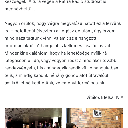
készségek. A túra végén a Pátria Rádió stúdióját is
megnézhettük.
Nagyon örülök, hogy végre megvalósulhatott ez a tervünk
is. Hihetetlenül élveztem az egész délutánt, úgy érzem,
mind haza tudtunk vinni valamit az elhangzott
információkból. A hangulat is kellemes, családias volt.
Mindenkinek ajánlom, hogy ha lehetősége nyílik rá,
látogasson el ide, vagy vegyen részt a médiakör további
rendezvényein, hisz mindegyik rendkívül jó hangulatban
telik, s mindig kapunk néhány gondolatot útravalóul,
amikről elmélkedhetünk, véleményt formálhatunk.
Vitálos Etelka, IV.A