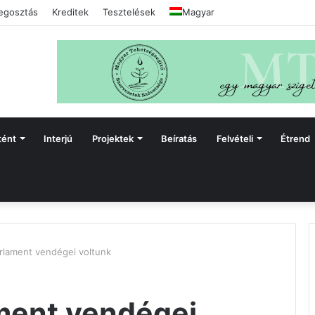
gosztás
Kreditek
Tesztelések
Magyar
tént
Interjú
Projektek
Beíratás
Felvételi
Étrend
rlament vendégei voltunk
ment vendégei