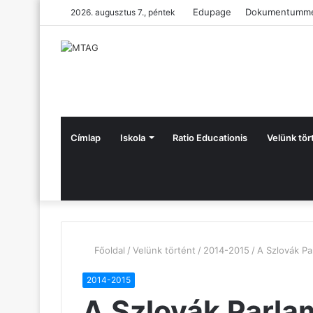
Edupage
Dokumentumme
2026. augusztus 7., péntek
Címlap
Iskola
Ratio Educationis
Velünk tör
Főoldal
/
Velünk történt
/
2014-2015
/
A Szlovák Pa
2014-2015
A Szlovák Parla