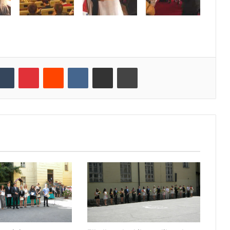
Tumblr
Pinterest
Reddit
VKontakte
Oszd meg e-mailben
Nyomtatás