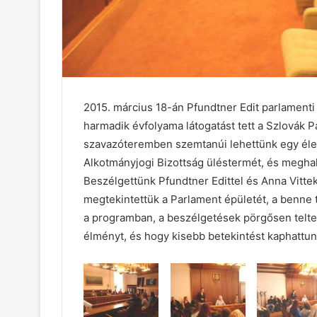
2015. március 18-án Pfundtner Edit parlament
harmadik évfolyama látogatást tett a Szlovák P
szavazóteremben szemtanúi lehettünk egy éles
Alkotmányjogi Bizottság üléstermét, és meghall
Beszélgettünk Pfundtner Edittel és Anna Vittek
megtekintettük a Parlament épületét, a benne 
a programban, a beszélgetések pörgősen telte
élményt, és hogy kisebb betekintést kaphattu