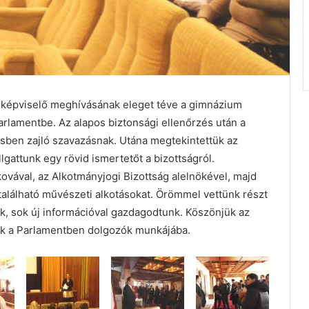
i képviselő meghívásának eleget téve a gimnázium
arlamentbe. Az alapos biztonsági ellenőrzés után a
ben zajló szavazásnak. Utána megtekintettük az
gattunk egy rövid ismertetőt a bizottságról.
ovával, az Alkotmányjogi Bizottság alelnökével, majd
található művészeti alkotásokat. Örömmel vettünk részt
k, sok új információval gazdagodtunk. Köszönjük az
nk a Parlamentben dolgozók munkájába.