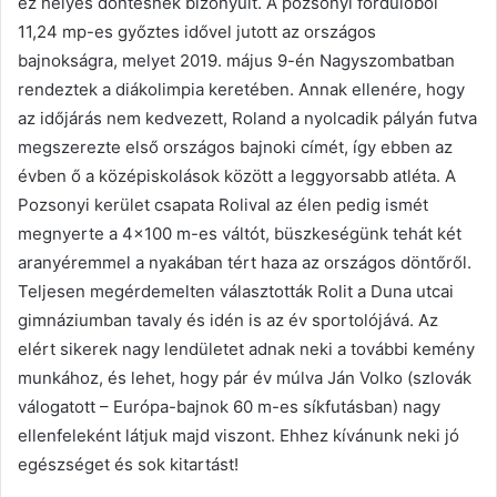
ez helyes döntésnek bizonyult. A pozsonyi fordulóból
11,24 mp-es győztes idővel jutott az országos
bajnokságra, melyet 2019. május 9-én Nagyszombatban
rendeztek a diákolimpia keretében. Annak ellenére, hogy
az időjárás nem kedvezett, Roland a nyolcadik pályán futva
megszerezte első országos bajnoki címét, így ebben az
évben ő a középiskolások között a leggyorsabb atléta. A
Pozsonyi kerület csapata Rolival az élen pedig ismét
megnyerte a 4×100 m-es váltót, büszkeségünk tehát két
aranyéremmel a nyakában tért haza az országos döntőről.
Teljesen megérdemelten választották Rolit a Duna utcai
gimnáziumban tavaly és idén is az év sportolójává. Az
elért sikerek nagy lendületet adnak neki a további kemény
munkához, és lehet, hogy pár év múlva Ján Volko (szlovák
válogatott – Európa-bajnok 60 m-es síkfutásban) nagy
ellenfeleként látjuk majd viszont. Ehhez kívánunk neki jó
egészséget és sok kitartást!