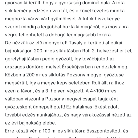
gyorsan kiderült, hogy a gyorsaság dominál nála. Azóta
sok kemény edzésen van túl, és a következetes munka
meghozta várva várt gyümölcsét. A futók hiszekegye
szerint mindig a legjobbat hozta ki magából, és mostanra
végre felléphetett a dobogó legmagasabb fokára.
De nézzük az előzményeket! Tavaly a kerületi atlétikai
bajnokságon 200 m-es síkfutásban Roli 2. helyezést ért el,
gerelyhajításban pedig győzött, így továbbjutott az
országos döntőre, melyet Érsekújvárban rendeztek meg.
Közben a 200 m-es síkfutás Pozsony megyei győztese
megsérült, így a megye képviseletében Roli állt rajthoz
ezen a távon, és a 3. helyen végzett. A 4×100 m-es
váltóban viszont a Pozsony megyei csapat tagjaként
győztesként ünnepelhetett! Ez hatalmas lökést adott
további edzésmunkájához, és nagy várakozással nézett az
ez évi bajnokság elébe.
Erre készülvén a 100 m-es síkfutásra összpontosított, és