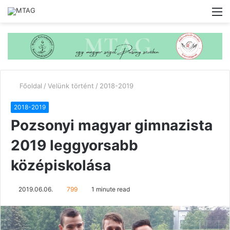
M
Főoldal
/
Velünk történt
/
2018-2019
2018-2019
Pozsonyi magyar gimnazista
2019 leggyorsabb
középiskolása
2019.06.06.
799
1 minute read