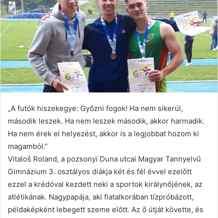
„A futók hiszekegye: Győzni fogok! Ha nem sikerül,
második leszek. Ha nem leszek második, akkor harmadik.
Ha nem érek el helyezést, akkor is a legjobbat hozom ki
magamból.”
Vitaloš Roland, a pozsonyi Duna utcai Magyar Tannyelvű
Gimnázium 3. osztályos diákja két és fél évvel ezelőtt
ezzel a krédóval kezdett neki a sportok királynőjének, az
atlétikának. Nagypapája, aki fiatalkorában tízpróbázott,
példaképként lebegett szeme előtt. Az ő útját követte, és