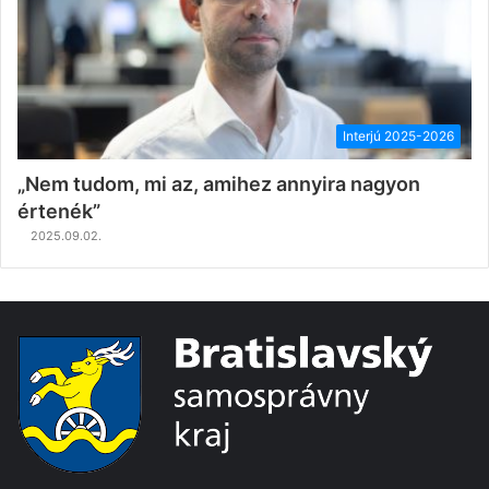
Interjú 2025-2026
„Nem tudom, mi az, amihez annyira nagyon
értenék”
2025.09.02.