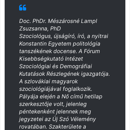
Doc. PhDr. Mészárosné Lampl
Zsuzsanna, PhD
Szociológus, újságíró, író, a nyitrai
Konstantin Egyetem politológia
tanszékének docense. A Fórum
Kisebbségkutató Intézet
Szociológiai és Demográfiai
Kutatások Részlegének igazgatója.
A szlovákiai magyarok
szociológiájával foglalkozik.
Pályája elején a Nő című hetilap
szerkesztője volt, jelenleg
péntekenként jelennek meg
jegyzetei az Új Szó Vélemény
rovatában. Szakterülete a