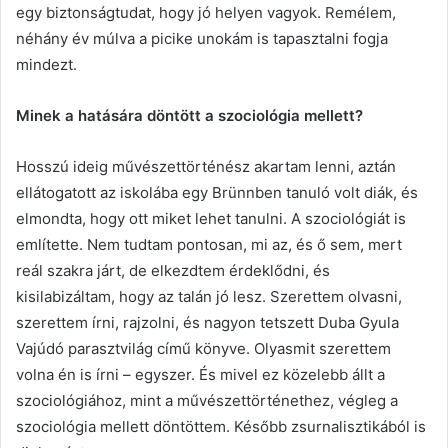
egy biztonságtudat, hogy jó helyen vagyok. Remélem,
néhány év múlva a picike unokám is tapasztalni fogja
mindezt.
Minek a hatására döntött a szociológia mellett?
Hosszú ideig művészettörténész akartam lenni, aztán
ellátogatott az iskolába egy Brünnben tanuló volt diák, és
elmondta, hogy ott miket lehet tanulni. A szociológiát is
említette. Nem tudtam pontosan, mi az, és ő sem, mert
reál szakra járt, de elkezdtem érdeklődni, és
kisilabizáltam, hogy az talán jó lesz. Szerettem olvasni,
szerettem írni, rajzolni, és nagyon tetszett Duba Gyula
Vajúdó parasztvilág című könyve. Olyasmit szerettem
volna én is írni – egyszer. És mivel ez közelebb állt a
szociológiához, mint a művészettörténethez, végleg a
szociológia mellett döntöttem. Később zsurnalisztikából is