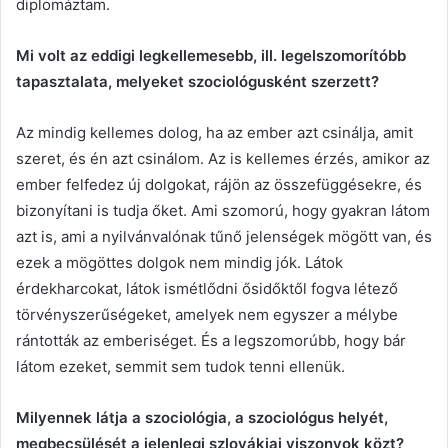
diplomáztam.
Mi volt az eddigi legkellemesebb, ill. legelszomorítóbb
tapasztalata, melyeket szociológusként szerzett?
Az mindig kellemes dolog, ha az ember azt csinálja, amit
szeret, és én azt csinálom. Az is kellemes érzés, amikor az
ember felfedez új dolgokat, rájön az összefüggésekre, és
bizonyítani is tudja őket. Ami szomorú, hogy gyakran látom
azt is, ami a nyilvánvalónak tűnő jelenségek mögött van, és
ezek a mögöttes dolgok nem mindig jók. Látok
érdekharcokat, látok ismétlődni ősidőktől fogva létező
törvényszerűségeket, amelyek nem egyszer a mélybe
rántották az emberiséget. És a legszomorúbb, hogy bár
látom ezeket, semmit sem tudok tenni ellenük.
Milyennek látja a szociológia, a szociológus helyét,
megbecsülését a jelenlegi szlovákiai viszonyok közt?