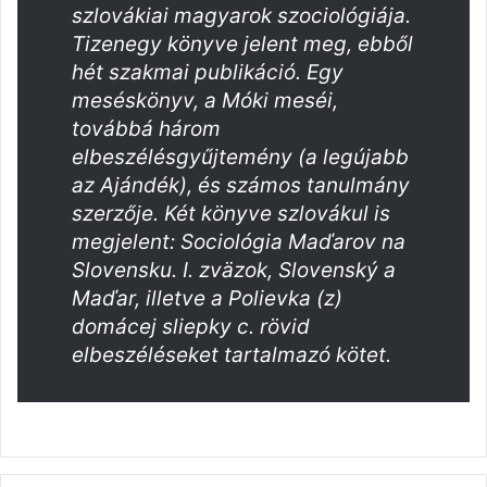
szlovákiai magyarok szociológiája.
Tizenegy könyve jelent meg, ebből
hét szakmai publikáció. Egy
meséskönyv, a Móki meséi,
továbbá három
elbeszélésgyűjtemény (a legújabb
az Ajándék), és számos tanulmány
szerzője. Két könyve szlovákul is
megjelent: Sociológia Maďarov na
Slovensku. I. zväzok, Slovenský a
Maďar, illetve a Polievka (z)
domácej sliepky c. rövid
elbeszéléseket tartalmazó kötet.