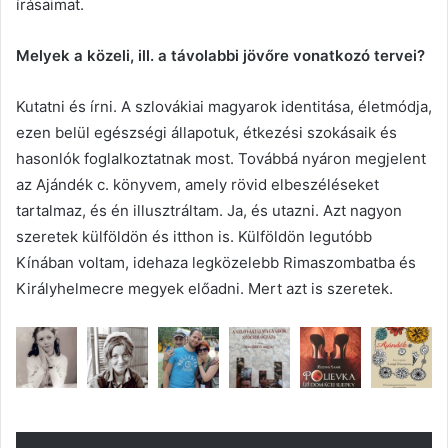
írásaimat.
Melyek a közeli, ill. a távolabbi jövőre vonatkozó tervei?
Kutatni és írni. A szlovákiai magyarok identitása, életmódja,
ezen belül egészségi állapotuk, étkezési szokásaik és
hasonlók foglalkoztatnak most. Továbbá nyáron megjelent
az Ajándék c. könyvem, amely rövid elbeszéléseket
tartalmaz, és én illusztráltam. Ja, és utazni. Azt nagyon
szeretek külföldön és itthon is. Külföldön legutóbb
Kínában voltam, idehaza legközelebb Rimaszombatba és
Királyhelmecre megyek előadni. Mert azt is szeretek.