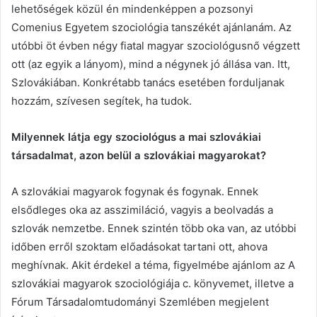
lehetőségek közül én mindenképpen a pozsonyi
Comenius Egyetem szociológia tanszékét ajánlanám. Az
utóbbi öt évben négy fiatal magyar szociológusnő végzett
ott (az egyik a lányom), mind a négynek jó állása van. Itt,
Szlovákiában. Konkrétabb tanács esetében forduljanak
hozzám, szívesen segítek, ha tudok.
Milyennek látja egy szociológus a mai szlovákiai
társadalmat, azon belül a szlovákiai magyarokat?
A szlovákiai magyarok fogynak és fogynak. Ennek
elsődleges oka az asszimiláció, vagyis a beolvadás a
szlovák nemzetbe. Ennek szintén több oka van, az utóbbi
időben erről szoktam előadásokat tartani ott, ahova
meghívnak. Akit érdekel a téma, figyelmébe ajánlom az A
szlovákiai magyarok szociológiája c. könyvemet, illetve a
Fórum Társadalomtudományi Szemlében megjelent