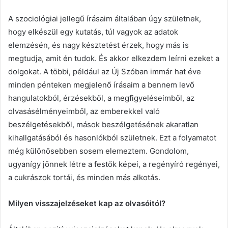
A szociológiai jellegű írásaim általában úgy születnek,
hogy elkészül egy kutatás, túl vagyok az adatok
elemzésén, és nagy késztetést érzek, hogy más is
megtudja, amit én tudok. És akkor elkezdem leírni ezeket a
dolgokat. A többi, például az Új Szóban immár hat éve
minden pénteken megjelenő írásaim a bennem levő
hangulatokból, érzésekből, a megfigyeléseimből, az
olvasásélményeimből, az emberekkel való
beszélgetésekből, mások beszélgetésének akaratlan
kihallgatásából és hasonlókból születnek. Ezt a folyamatot
még különösebben sosem elemeztem. Gondolom,
ugyanígy jönnek létre a festők képei, a regényíró regényei,
a cukrászok tortái, és minden más alkotás.
Milyen visszajelzéseket kap az olvasóitól?