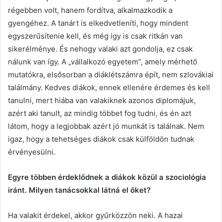
régebben volt, hanem fordítva, alkalmazkodik a
gyengéhez. A tanárt is elkedvetleníti, hogy mindent
egyszerűsítenie kell, és még így is csak ritkán van
sikerélménye. És nehogy valaki azt gondolja, ez csak
nálunk van így. A „vállalkozó egyetem”, amely mérhető
mutatókra, elsősorban a diáklétszámra épít, nem szlovákiai
találmány. Kedves diákok, ennek ellenére érdemes és kell
tanulni, mert hiába van valakiknek azonos diplomájuk,
azért aki tanult, az mindig többet fog tudni, és én azt
látom, hogy a legjobbak azért jó munkát is találnak. Nem
igaz, hogy a tehetséges diákok csak külföldön tudnak
érvényesülni.
Egyre többen érdeklődnek a diákok közül a szociológia
iránt. Milyen tanácsokkal látná el őket?
Ha valakit érdekel, akkor gyűrközzön neki. A hazai