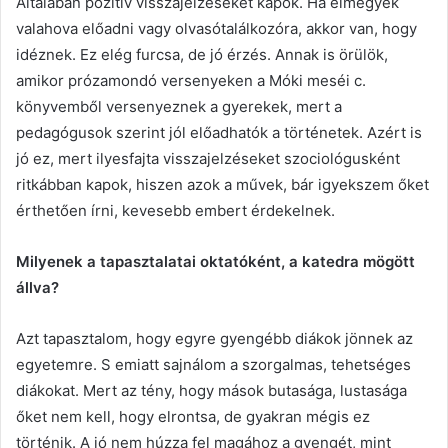
Általában pozitív visszajelzéseket kapok. Ha elmegyek
valahova előadni vagy olvasótalálkozóra, akkor van, hogy
idéznek. Ez elég furcsa, de jó érzés. Annak is örülök,
amikor prózamondó versenyeken a Móki meséi c.
könyvemből versenyeznek a gyerekek, mert a
pedagógusok szerint jól előadhatók a történetek. Azért is
jó ez, mert ilyesfajta visszajelzéseket szociológusként
ritkábban kapok, hiszen azok a művek, bár igyekszem őket
érthetően írni, kevesebb embert érdekelnek.
Milyenek a tapasztalatai oktatóként, a katedra mögött
állva?
Azt tapasztalom, hogy egyre gyengébb diákok jönnek az
egyetemre. S emiatt sajnálom a szorgalmas, tehetséges
diákokat. Mert az tény, hogy mások butasága, lustasága
őket nem kell, hogy elrontsa, de gyakran mégis ez
történik. A jó nem húzza fel magához a gyengét, mint