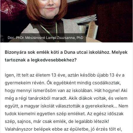
Doc. PhDr. Mészárosné Lampl Zsuzsanna, PhD
Bizonyára sok emlék köti a Duna utcai iskolához. Melyek
tartoznak a legkedvesebbekhez?
Igen, itt telt az életem 13 éve, aztán később újabb 13 év a
gyermekeim révén. Ők egyébként mindig csodálkoztak,
hogy mennyi ismerősöm van az iskolában. Hát hogyne! Aki
még a régi tanárokból maradt. Akik diákok voltak, és velem
együtt, a magyar iskolát választották a gyerekeiknek… Nem
tudok kiemelni egyetlen szép emléket. Az egész időszak
szép, sajnos, már csak emlék, de legalább létezik!
Valahányszor belépek ebbe az épületbe, jó érzés tölt el,