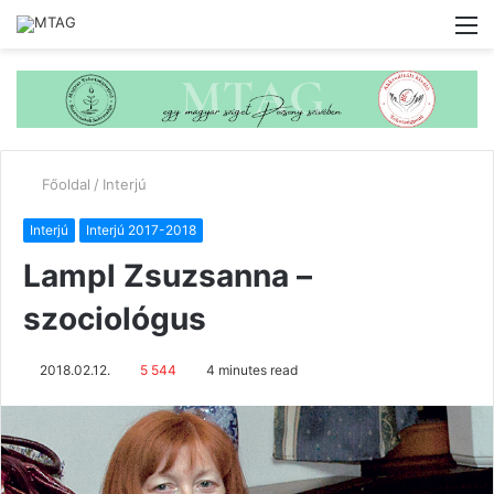
M
Főoldal
/
Interjú
Interjú
Interjú 2017-2018
Lampl Zsuzsanna –
szociológus
2018.02.12.
5 544
4 minutes read