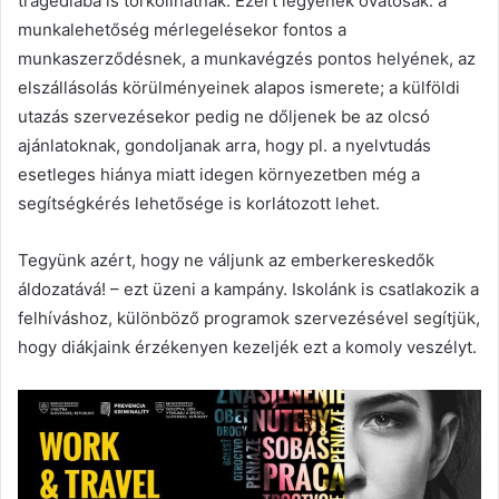
tragédiába is torkollhatnak. Ezért legyenek óvatosak: a
munkalehetőség mérlegelésekor fontos a
munkaszerződésnek, a munkavégzés pontos helyének, az
elszállásolás körülményeinek alapos ismerete; a külföldi
utazás szervezésekor pedig ne dőljenek be az olcsó
ajánlatoknak, gondoljanak arra, hogy pl. a nyelvtudás
esetleges hiánya miatt idegen környezetben még a
segítségkérés lehetősége is korlátozott lehet.
Tegyünk azért, hogy ne váljunk az emberkereskedők
áldozatává! – ezt üzeni a kampány. Iskolánk is csatlakozik a
felhíváshoz, különböző programok szervezésével segítjük,
hogy diákjaink érzékenyen kezeljék ezt a komoly veszélyt.