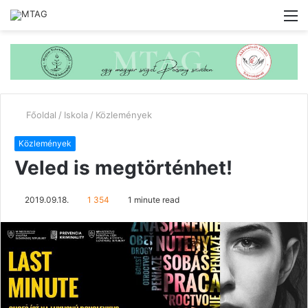
M
Főoldal
/
Iskola
/
Közlemények
Közlemények
Veled is megtörténhet!
2019.09.18.
1 354
1 minute read