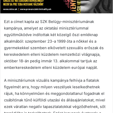
Ezt a címet kapta az SZK Belügy-minisztériumának
kampánya, amelyet az oktatási minisztériummal
együttműködve indítottak két közelgő őszi emléknap
alkalmából: szeptember 23-a 1999 óta a nőkkel és a
gyermekekkel szemben elkövetett szexuális erőszak és
kereskedelem elleni küzdelem nemzetközi világnapja,
október 18-án pedig immár 13. alkalommal tartjuk az
emberkereskedelem elleni küzdelem európai napját.
A minisztériumok vizuális kampánya felhívja a fiatalok
figyelmét arra, hogy milyen veszélyek leselkedhetnek
rájuk, ha könnyelműen és meggondolatlanul fogadnak el
csábítónak tűnő külföldi utazási és állásajánlatokat, mivel
ezek váratlan negatív tapasztalatokkal végződhetnek, sőt