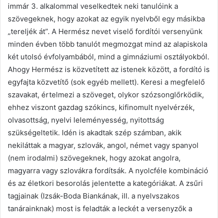
immár 3. alkalommal veselkedtek neki tanulóink a
szövegeknek, hogy azokat az egyik nyelvből egy másikba
„tereljék át”. A Hermész nevet viselő fordítói versenyünk
minden évben több tanulót megmozgat mind az alapiskola
két utolsó évfolyambából, mind a gimnáziumi osztályokból.
Ahogy Hermész is közvetített az istenek között, a fordító is
egyfajta közvetítő (sok egyéb mellett). Keresi a megfelelő
szavakat, értelmezi a szöveget, olykor szózsonglőrködik,
ehhez viszont gazdag szókincs, kifinomult nyelvérzék,
olvasottság, nyelvi leleményesség, nyitottság
szükségeltetik. Idén is akadtak szép számban, akik
nekiláttak a magyar, szlovák, angol, német vagy spanyol
(nem irodalmi) szövegeknek, hogy azokat angolra,
magyarra vagy szlovákra fordítsák. A nyolcféle kombináció
és az életkori besorolás jelentette a kategóriákat. A zsűri
tagjainak (Izsák-Boda Biankának, ill. a nyelvszakos
tanárainknak) most is feladták a leckét a versenyzők a