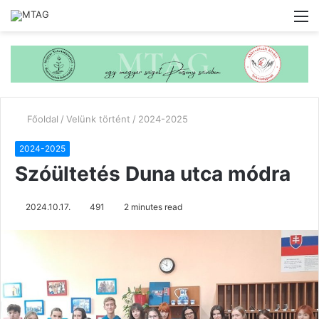
M
Főoldal
/
Velünk történt
/
2024-2025
2024-2025
Szóültetés Duna utca módra
2024.10.17.
491
2 minutes read