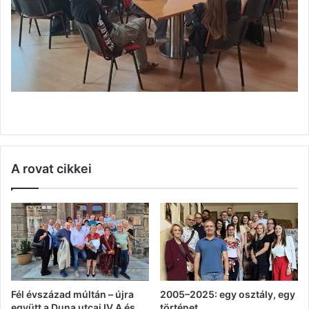
A rovat cikkei
Fél évszázad múltán – újra
2005–2025: egy osztály, egy
együtt a Duna utcai IV.A és
történet