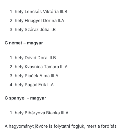
hely Lencsés Viktória III.B
hely Hriagyel Dorina II.A
hely Száraz Júlia I.B
G német – magyar
hely Dávid Dóra III.B
hely Kvasnica Tamara III.A
hely Piaček Alma III.A
hely Pagáč Erik II.A
G spanyol – magyar
hely Biháryová Bianka III.A
A hagyományt jövőre is folytatni fogjuk, mert a fordítás