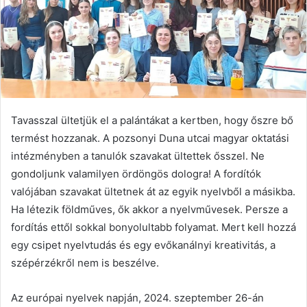
Tavasszal ültetjük el a palántákat a kertben, hogy őszre bő
termést hozzanak. A pozsonyi Duna utcai magyar oktatási
intézményben a tanulók szavakat ültettek ősszel. Ne
gondoljunk valamilyen ördöngös dologra! A fordítók
valójában szavakat ültetnek át az egyik nyelvből a másikba.
Ha létezik földműves, ők akkor a nyelvművesek. Persze a
fordítás ettől sokkal bonyolultabb folyamat. Mert kell hozzá
egy csipet nyelvtudás és egy evőkanálnyi kreativitás, a
szépérzékről nem is beszélve.
Az európai nyelvek napján, 2024. szeptember 26-án