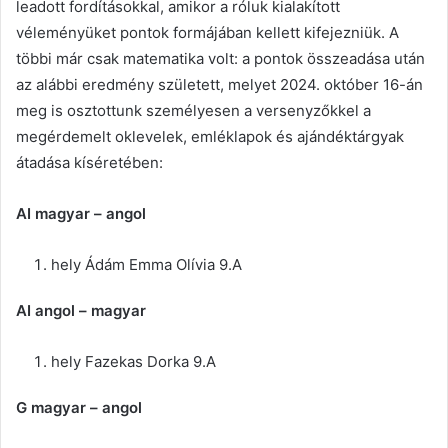
leadott fordításokkal, amikor a róluk kialakított
véleményüket pontok formájában kellett kifejezniük. A
többi már csak matematika volt: a pontok összeadása után
az alábbi eredmény született, melyet 2024. október 16-án
meg is osztottunk személyesen a versenyzőkkel a
megérdemelt oklevelek, emléklapok és ajándéktárgyak
átadása kíséretében:
AI magyar – angol
hely Ádám Emma Olívia 9.A
AI angol – magyar
hely Fazekas Dorka 9.A
G magyar – angol