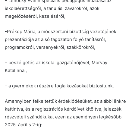
– Lehocký Evelin speciális pedagógus előadása az
iskolaérettségről, a tanulási zavarokról, azok
megelőzéséről, kezeléséről,
-Prékop Mária, a módszertani bizottság vezetőjének
prezentációja az alsó tagozaton folyó tanításról,
programokról, versenyekről, szakkörökről,
– beszélgetés az iskola igazgatónőjével, Morvay
Katalinnal,
– a gyermekek részére foglalkozásokat biztosítunk.
Amennyiben felkeltettük érdeklődésüket, az alábbi linkre
kattintva, és a regisztrációs kérdőívet kitöltve, jelezzék
részvételi szándékukat ezen az eseményen legkésőbb
2025. április 2-ig: