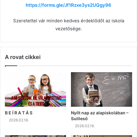
https://forms.gle/Jf1Rzxe3ys2UQgy96
Szeretettel vár minden kedves érdeklődőt az iskola
vezetősége.
A rovat cikkei
B E Í R A T Á S
Nyílt nap az alapiskolában –
Sulileső
2026.02.16.
2026.02.16.