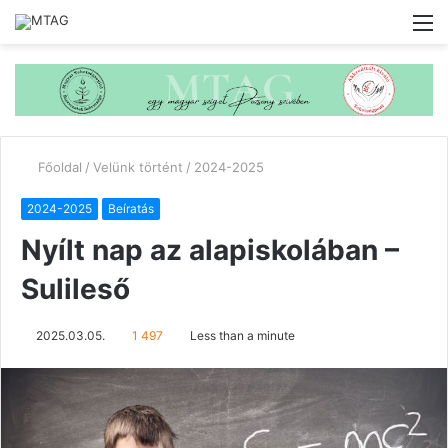
M
Főoldal
/
Velünk történt
/
2024-2025
2024-2025
Beíratás
Nyílt nap az alapiskolában –
Sulileső
2025.03.05.
1 497
Less than a minute