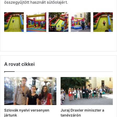
összegyűjtött használt sütőolajért.
A rovat cikkei
Szlovák nyelvi versenyen
Juraj Draxler miniszter a
jártunk
tanévzárón