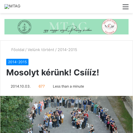
M
Főoldal
/
Velünk történt
/
2014-2015
2014-2015
Mosolyt kérünk! Csíííz!
2014.10.03.
677
Less than a minute