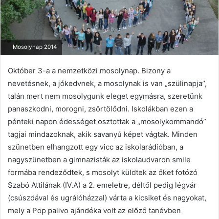
Mosolynap 2014
Október 3-a a nemzetközi mosolynap. Bizony a
nevetésnek, a jókedvnek, a mosolynak is van „szülinapja”,
talán mert nem mosolygunk eleget egymásra, szeretünk
panaszkodni, morogni, zsörtölődni. Iskolákban ezen a
pénteki napon édességet osztottak a „mosolykommandó”
tagjai mindazoknak, akik savanyú képet vágtak. Minden
szünetben elhangzott egy vicc az iskolarádióban, a
nagyszünetben a gimnazisták az iskolaudvaron smile
formába rendeződtek, s mosolyt küldtek az őket fotózó
Szabó Attilának (IV.A) a 2. emeletre, déltől pedig légvár
(csúszdával és ugrálóházzal) várta a kicsiket és nagyokat,
mely a Pop palivo ajándéka volt az előző tanévben