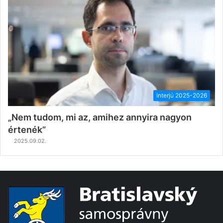
Interjú 2025-2026
„Nem tudom, mi az, amihez annyira nagyon
értenék”
2025.09.02.