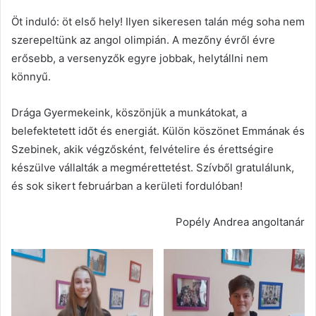
Öt induló: öt első hely! Ilyen sikeresen talán még soha nem
szerepeltünk az angol olimpián. A mezőny évről évre
erősebb, a versenyzők egyre jobbak, helytállni nem
könnyű.
Drága Gyermekeink, köszönjük a munkátokat, a
belefektetett időt és energiát. Külön köszönet Emmának és
Szebinek, akik végzősként, felvételire és érettségire
készülve vállalták a megmérettetést. Szívből gratulálunk,
és sok sikert februárban a kerületi fordulóban!
Popély Andrea angoltanár