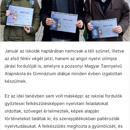
Január az iskolák naptárában nemcsak a téli szünet, illetve
az első félév végét jelzi, hanem az angol nyelvi olimpia
járási fordulóját is, amelyre a pozsonyi Magyar Tannyelvű
Alapiskola és Gimnázium diákjai minden évben izgatottan
készülnek.
Ez az idei tanévben sem volt másképp: az iskolai fordulók
győztesei felkészülésképpen nyelvtani feladatokat
oldottak, szöveget értelmeztek, képek alapján
történeteket találtak ki, és szerepjátékokban pallérozták
nyelvtudásukat. A felkészülés meghozta a gyümölcsét, és