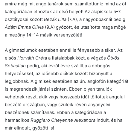
amire még mi, angoltanárok sem számítottunk: mind az öt
kategóriában elhoztuk az első helyet! Az alapiskola 5-7.
osztályosai között
Bezák Lilla
(7.A)
,
a nagyobbaknál pedig
Ádám Emma Olívia
(9.A) győzött, és utasította maga mögé
a mezőny 14–14 másik versenyzőjét!
A gimnáziumok esetében ennél is fényesebb a siker. Az
elsős
Horváth Gréta
a fiatalabbak közt, a végzős
Ötvös
Sebastian
pedig, aki évről évre szállítja a dobogós
helyezéseket, az idősebb diákok között bizonyult a
legjobbnak. A gimisek esetében az ún. anglofón kategóriát
is megrendezik járási szinten. Ebben olyan tanulók
vehetnek részt, akik vagy hosszabb időt töltöttek angolul
beszélő országban, vagy szüleik révén anyanyelvi
beszélőnek számítanak. Ebben a kategóriában a
harmadikos
Ruggiero Cheyenne Alexandra
indult, és ha
már elindult, győzött is!