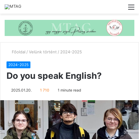
M
Főoldal
/
Velünk történt
/
2024-2025
2024-2025
Do you speak English?
2025.01.20.
1 710
1 minute read