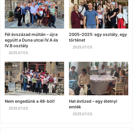
Fél évszázad múltán – újra
2005–2025: egy osztály, egy
együtt a Duna utcai IV.A és
történet
IV.B osztály
2025.07.03.
2025.07.03.
Nem engedünk a 48-ból!
Hat évtized – egy életnyi
emlék
2025.07.03.
2025.07.03.