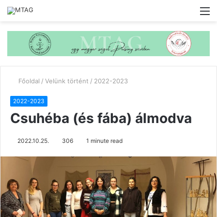
M
Főoldal
/
Velünk történt
/
2022-2023
2022-2023
Csuhéba (és fába) álmodva
2022.10.25.
306
1 minute read