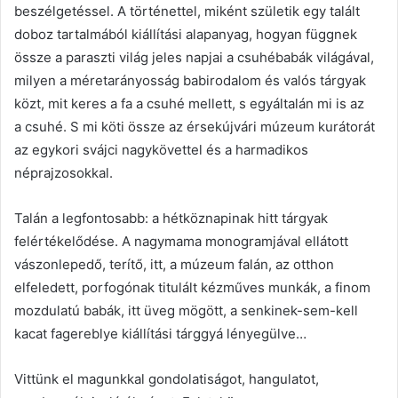
beszélgetéssel. A történettel, miként születik egy talált
doboz tartalmából kiállítási alapanyag, hogyan függnek
össze a paraszti világ jeles napjai a csuhébabák világával,
milyen a méretarányosság babirodalom és valós tárgyak
közt, mit keres a fa a csuhé mellett, s egyáltalán mi is az
a csuhé. S mi köti össze az érsekújvári múzeum kurátorát
az egykori svájci nagykövettel és a harmadikos
néprajzosokkal.
Talán a legfontosabb: a hétköznapinak hitt tárgyak
felértékelődése. A nagymama monogramjával ellátott
vászonlepedő, terítő, itt, a múzeum falán, az otthon
elfeledett, porfogónak titulált kézműves munkák, a finom
mozdulatú babák, itt üveg mögött, a senkinek-sem-kell
kacat fagereblye kiállítási tárggyá lényegülve…
Vittünk el magunkkal gondolatiságot, hangulatot,