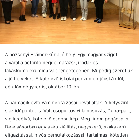
A pozsonyi Brämer-kúria jó hely. Egy magyar sziget
a váralja betontömeggé, garázs-, iroda- és
lakáskomplexummá vált rengetegében. Mi pedig szeretjük
a jó helyeket. A kötelező iskolai penzumon jócskán túl,
délután négykor is, október 19-én.
A harmadik évfolyam néprajzosai bevállalták. A helyszínt
s az időpontot is. Volt csoportos villamosozás, Duna-part,
víg kedélyű, kötelező csoportkép. Meg finom pogácsa is.
De elsősorban egy szép kiállítás, nagyszerű, szakszerű
eligazítással, nívós bemutatkozással, tartalmas, kötetlen