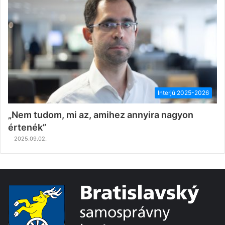
Interjú 2025-2026
„Nem tudom, mi az, amihez annyira nagyon
értenék”
2025.09.02.