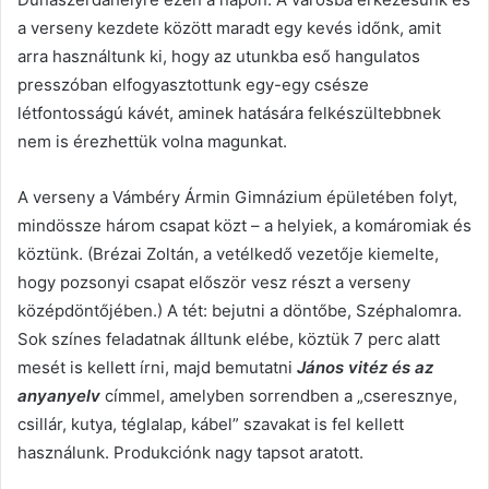
a verseny kezdete között maradt egy kevés időnk, amit
arra használtunk ki, hogy az utunkba eső hangulatos
presszóban elfogyasztottunk egy-egy csésze
létfontosságú kávét, aminek hatására felkészültebbnek
nem is érezhettük volna magunkat.
A verseny a Vámbéry Ármin Gimnázium épületében folyt,
mindössze három csapat közt – a helyiek, a komáromiak és
köztünk. (Brézai Zoltán, a vetélkedő vezetője kiemelte,
hogy pozsonyi csapat először vesz részt a verseny
középdöntőjében.) A tét: bejutni a döntőbe, Széphalomra.
Sok színes feladatnak álltunk elébe, köztük 7 perc alatt
mesét is kellett írni, majd bemutatni
János vitéz és az
anyanyelv
címmel, amelyben sorrendben a „cseresznye,
csillár, kutya, téglalap, kábel” szavakat is fel kellett
használunk. Produkciónk nagy tapsot aratott.