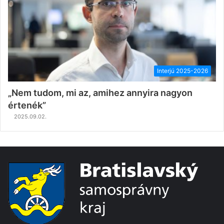
Interjú 2025-2026
„Nem tudom, mi az, amihez annyira nagyon
értenék”
2025.09.02.