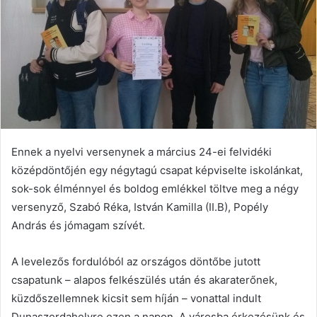
Ennek a nyelvi versenynek a március 24-ei felvidéki
középdöntőjén egy négytagú csapat képviselte iskolánkat,
sok-sok élménnyel és boldog emlékkel töltve meg a négy
versenyző, Szabó Réka, István Kamilla (II.B), Popély
András és jómagam szívét.
A levelezős fordulóból az országos döntőbe jutott
csapatunk – alapos felkészülés után és akaraterőnek,
küzdőszellemnek kicsit sem híján – vonattal indult
Dunaszerdahelyre ezen a napon. A városba érkezésünk és