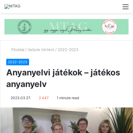
M
Főoldal
/
Velünk történt
/
2022-2023
2022-2023
Anyanyelvi játékok – játékos
anyanyelv
2023.03.27.
2 447
1 minute read