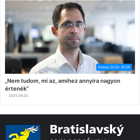
Interjú 2025-2026
„Nem tudom, mi az, amihez annyira nagyon
értenék”
2025.09.02.