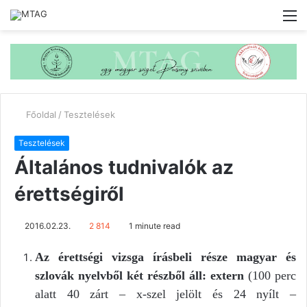
M
Főoldal
/
Tesztelések
Tesztelések
Általános tudnivalók az
érettségiről
2016.02.23.
2 814
1 minute read
Az érettségi vizsga írásbeli része magyar és
szlovák nyelvből két részből áll: extern
(100 perc
alatt 40 zárt – x-szel jelölt és 24 nyílt –