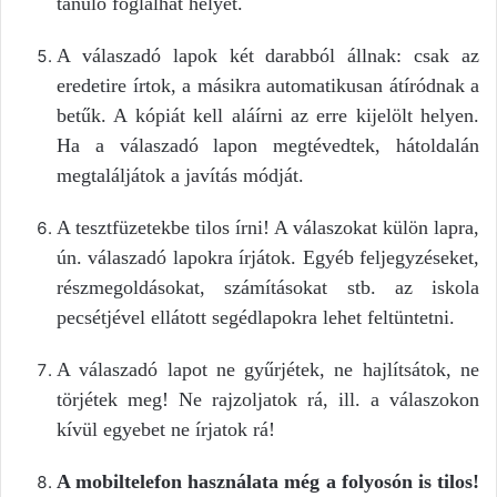
tanuló foglalhat helyet.
A válaszadó lapok két darabból állnak: csak az
eredetire írtok, a másikra automatikusan átíródnak a
betűk. A kópiát kell aláírni az erre kijelölt helyen.
Ha a válaszadó lapon megtévedtek, hátoldalán
megtaláljátok a javítás módját.
A tesztfüzetekbe tilos írni! A válaszokat külön lapra,
ún. válaszadó lapokra írjátok. Egyéb feljegyzéseket,
részmegoldásokat, számításokat stb. az iskola
pecsétjével ellátott segédlapokra lehet feltüntetni.
A válaszadó lapot ne gyűrjétek, ne hajlítsátok, ne
törjétek meg! Ne rajzoljatok rá, ill. a válaszokon
kívül egyebet ne írjatok rá!
A mobiltelefon használata még a folyosón is tilos!