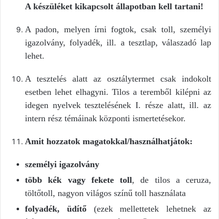
A készüléket kikapcsolt állapotban kell tartani!
A padon, melyen írni fogtok, csak toll, személyi
igazolvány, folyadék, ill. a tesztlap, válaszadó lap
lehet.
A tesztelés alatt az osztálytermet csak indokolt
esetben lehet elhagyni. Tilos a teremből kilépni az
idegen nyelvek tesztelésének I. része alatt, ill. az
intern rész témáinak központi ismertetésekor.
Amit hozzatok magatokkal/használhatjátok:
személyi igazolvány
több kék vagy fekete toll
, de tilos a ceruza,
töltőtoll, nagyon világos színű toll használata
folyadék, üdítő
(ezek mellettetek lehetnek az