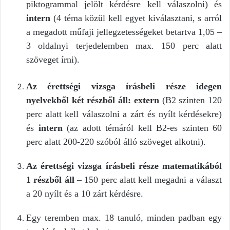
piktogrammal jelölt kérdésre kell válaszolni) és
intern
(4 téma közül kell egyet kiválasztani, s arról
a megadott műfaji jellegzetességeket betartva 1,05 –
3 oldalnyi terjedelemben max. 150 perc alatt
szöveget írni).
Az érettségi vizsga írásbeli része idegen
nyelvekből két részből áll: extern
(B2 szinten 120
perc alatt kell válaszolni a zárt és nyílt kérdésekre)
és
intern
(az adott témáról kell B2-es szinten 60
perc alatt 200-220 szóból álló szöveget alkotni).
Az érettségi vizsga írásbeli része matematikából
1 részből áll
– 150 perc alatt kell megadni a választ
a 20 nyílt és a 10 zárt kérdésre.
Egy teremben max. 18 tanuló, minden padban egy