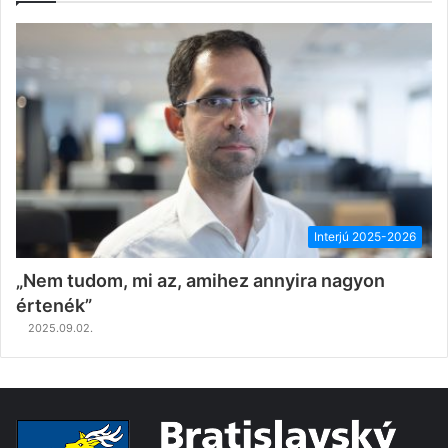
Interjú 2025-2026
„Nem tudom, mi az, amihez annyira nagyon
értenék”
2025.09.02.