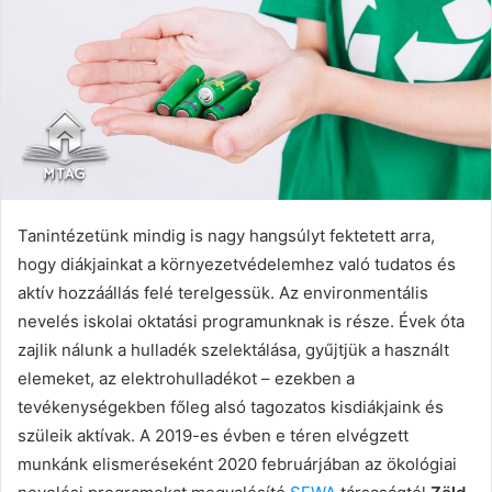
Tanintézetünk mindig is nagy hangsúlyt fektetett arra,
hogy diákjainkat a környezetvédelemhez való tudatos és
aktív hozzáállás felé terelgessük. Az environmentális
nevelés iskolai oktatási programunknak is része. Évek óta
zajlik nálunk a hulladék szelektálása, gyűjtjük a használt
elemeket, az elektrohulladékot – ezekben a
tevékenységekben főleg alsó tagozatos kisdiákjaink és
szüleik aktívak. A 2019-es évben e téren elvégzett
munkánk elismeréseként 2020 februárjában az ökológiai