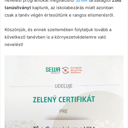
nevelési programokat megvalósító
SEWA
társaságtól
Zöld
tanúsítványt
kaptunk, az iskolabezárás miatt azonban
csak a tanév végén értesültünk e rangos elismerésről.
Köszönjük, és ennek szellemében folytatjuk tovább a
következő tanévben is a környezetvédelemre való
nevelést!