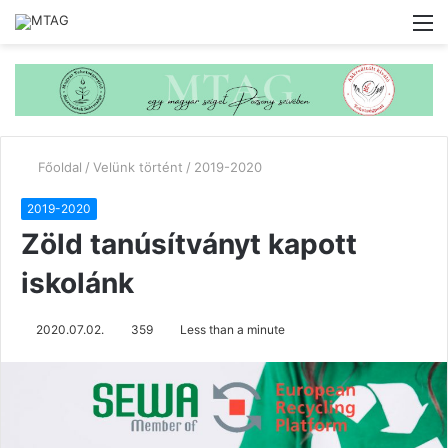
M
Főoldal
/
Velünk történt
/
2019-2020
2019-2020
Zöld tanúsítványt kapott
iskolánk
2020.07.02.
359
Less than a minute