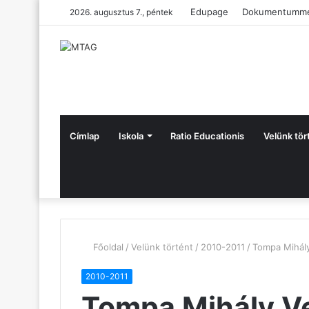
Edupage
Dokumentumme
2026. augusztus 7., péntek
Címlap
Iskola
Ratio Educationis
Velünk tör
Főoldal
/
Velünk történt
/
2010-2011
/
Tompa Mihály
2010-2011
Tompa Mihály Ve