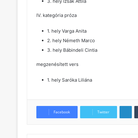
3. hely Izsák Attila
IV. kategória próza
1. hely Varga Anita
2. hely Németh Marco
3. hely Bábindeli Cintia
megzenésített vers
1. hely Saróka Liliána
LinkedIn
Facebook
Twitter