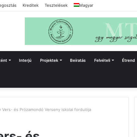
gosztás
Kreditek
Tesztelések
Magyar
tént
Interjú
Projektek
Beíratás
Felvételi
Étrend
 Vers- és Prózamondó Verseny iskolai fordulója
rs- és