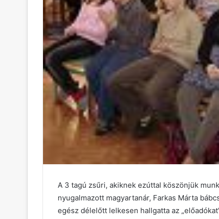
A 3 tagú zsűri, akiknek ezúttal köszönjük mun
nyugalmazott magyartanár, Farkas Márta bábcs
egész délelőtt lelkesen hallgatta az „előadókat