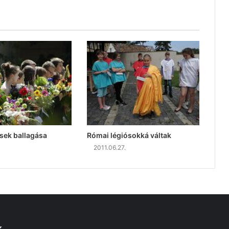
sek ballagása
Római légiósokká váltak
2011.06.27.