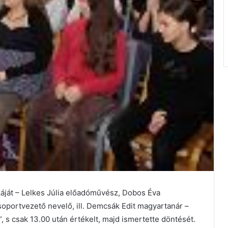
káját – Lelkes Júlia előadóművész, Dobos Éva
oportvezető nevelő, ill. Demcsák Edit magyartanár –
”, s csak 13.00 után értékelt, majd ismertette döntését.