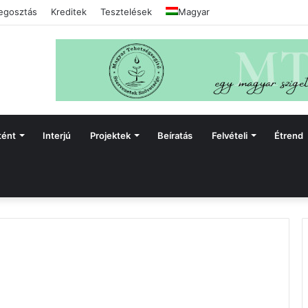
gosztás
Kreditek
Tesztelések
Magyar
tént
Interjú
Projektek
Beíratás
Felvételi
Étrend