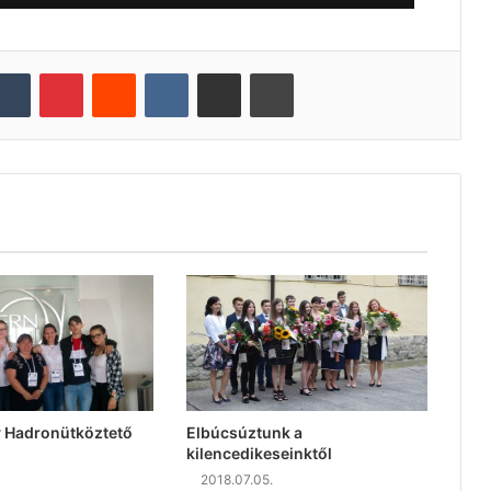
Tumblr
Pinterest
Reddit
VKontakte
Oszd meg e-mailben
Nyomtatás
y Hadronütköztető
Elbúcsúztunk a
kilencedikeseinktől
2018.07.05.