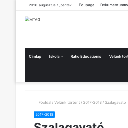
Edupage
Dokumentumme
2026. augusztus 7., péntek
Címlap
Iskola
Ratio Educationis
Velünk tör
Főoldal
/
Velünk történt
/
2017-2018
/
Szalagavató
2017-2018
Szalagavató