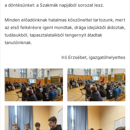
a döntésünket: a Szakmák napjából sorozat lesz.
Minden előadónknak hatalmas köszönettel tartozunk, mert
az első felkérésre igent mondtak, drága idejükből áldoztak,
tudásukból, tapasztalataikból tengernyit átadtak
tanulóinknak.
Iró Erzsébet, igazgatóhelyettes