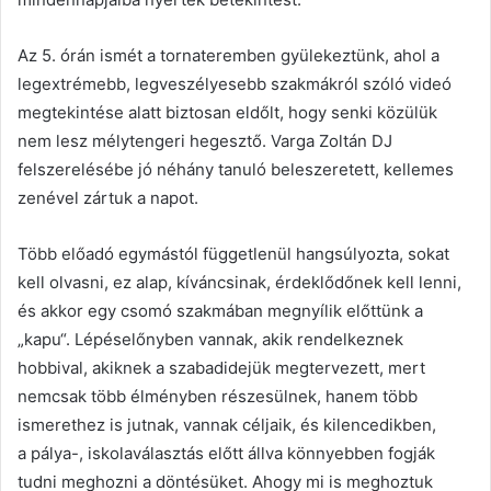
Az 5. órán ismét a tornateremben gyülekeztünk, ahol a
legextrémebb, legveszélyesebb szakmákról szóló videó
megtekintése alatt biztosan eldőlt, hogy senki közülük
nem lesz mélytengeri hegesztő. Varga Zoltán DJ
felszerelésébe jó néhány tanuló beleszeretett, kellemes
zenével zártuk a napot.
Több előadó egymástól függetlenül hangsúlyozta, sokat
kell olvasni, ez alap, kíváncsinak, érdeklődőnek kell lenni,
és akkor egy csomó szakmában megnyílik előttünk a
„kapu“. Lépéselőnyben vannak, akik rendelkeznek
hobbival, akiknek a szabadidejük megtervezett, mert
nemcsak több élményben részesülnek, hanem több
ismerethez is jutnak, vannak céljaik, és kilencedikben,
a pálya-, iskolaválasztás előtt állva könnyebben fogják
tudni meghozni a döntésüket. Ahogy mi is meghoztuk