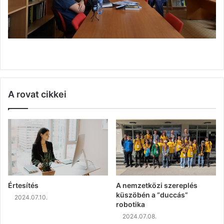
A rovat cikkei
Értesítés
A nemzetközi szereplés
küszöbén a “duccás”
2024.07.10.
robotika
2024.07.08.