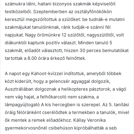
számukra látni, hallani bizonyos szakmák képviselőit
testközelből. Szeptemberben az osztályfőnökökön
keresztül megszólítottuk a szülőket: be tudnák-e mutatni
szakmájukat tanulóinknak, ránk tudják-e szánni fél
napjukat. Nagy örömünkre 12 szülőtől, nagyszülőtől, volt
diákunktól kaptunk pozitív választ. Minden tanuló 5
szakmát, előadót választott, hiszen 30 perces bemutatókat
tartottak a 8.00 órára érkező felnőttek.
A napot egy Kahoot-kvízzel indítottuk, amelyből többek
közt kiderült, hogy a gelencsér agyaggal dolgozik,
Ausztráliában dolgoznak a helikopteres pásztorok, a vágó
nem vág hajat, a felhőkarcoló nem szakma, a
lámpagyújtogató A kis hercegben is szerepel. Az 5. tanítási
óráig félóránként cserélődtek a termekben a tanulók, mivel
ők mentek a remek előadókhoz. Kállay Veronika
gyermekorvosnőnél csibehúson kipróbálhatták a seb