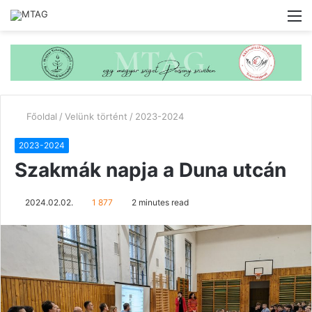
M
Főoldal
/
Velünk történt
/
2023-2024
2023-2024
Szakmák napja a Duna utcán
2024.02.02.
1 877
2 minutes read