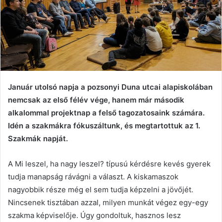
Január utolsó napja a pozsonyi Duna utcai alapiskolában
nemcsak az első félév vége, hanem már második
alkalommal projektnap a felső tagozatosaink számára.
Idén a szakmákra fókuszáltunk, és megtartottuk az 1.
Szakmák napját.
A Mi leszel, ha nagy leszel? típusú kérdésre kevés gyerek
tudja manapság rávágni a választ. A kiskamaszok
nagyobbik része még el sem tudja képzelni a jövőjét.
Nincsenek tisztában azzal, milyen munkát végez egy-egy
szakma képviselője. Úgy gondoltuk, hasznos lesz