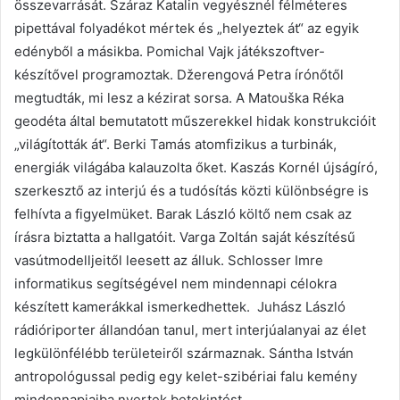
összevarrását. Száraz Katalin vegyésznél félméteres
pipettával folyadékot mértek és „helyeztek át“ az egyik
edényből a másikba. Pomichal Vajk játékszoftver-
készítővel programoztak. Džerengová Petra írónőtől
megtudták, mi lesz a kézirat sorsa. A Matouška Réka
geodéta által bemutatott műszerekkel hidak konstrukcióit
„világították át“. Berki Tamás atomfizikus a turbinák,
energiák világába kalauzolta őket. Kaszás Kornél újságíró,
szerkesztő az interjú és a tudósítás közti különbségre is
felhívta a figyelmüket. Barak László költő nem csak az
írásra biztatta a hallgatóit. Varga Zoltán saját készítésű
vasútmodelljeitől leesett az álluk. Schlosser Imre
informatikus segítségével nem mindennapi célokra
készített kamerákkal ismerkedhettek. Juhász László
rádióriporter állandóan tanul, mert interjúalanyai az élet
legkülönfélébb területeiről származnak. Sántha István
antropológussal pedig egy kelet-szibériai falu kemény
mindennapjaiba nyertek betekintést.