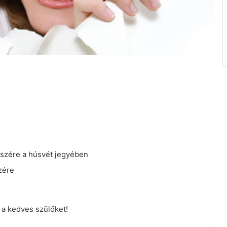
észére a húsvét jegyében
zére
 a kedves szülőket!