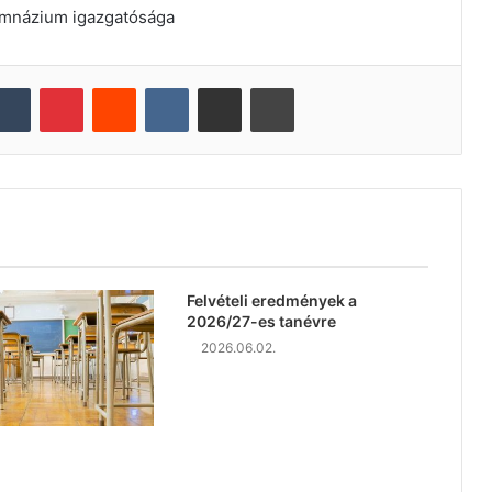
imnázium igazgatósága
Tumblr
Pinterest
Reddit
VKontakte
Oszd meg e-mailben
Nyomtatás
Felvételi eredmények a
2026/27-es tanévre
2026.06.02.