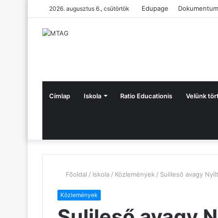
Edupage
Dokumentum
2026. augusztus 6., csütörtök
Címlap
Iskola
Ratio Educationis
Velünk tör
Főoldal
/
Iskola
/
Közlemények
/
Sulileső avagy Nyíl
Közlemények
Sulileső avagy N