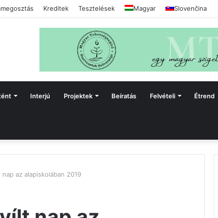
megosztás
Kreditek
Tesztelések
Magyar
Slovenčina
tént
Interjú
Projektek
Beíratás
Felvételi
Étrend
t nap az alapiskolában 2019
yílt nap az