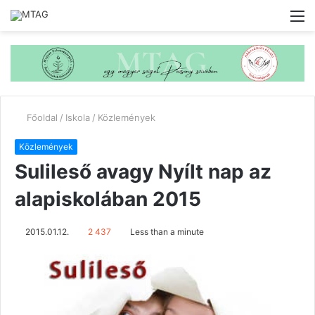
M
Főoldal
/
Iskola
/
Közlemények
Közlemények
Sulileső avagy Nyílt nap az
alapiskolában 2015
2015.01.12.
2 437
Less than a minute