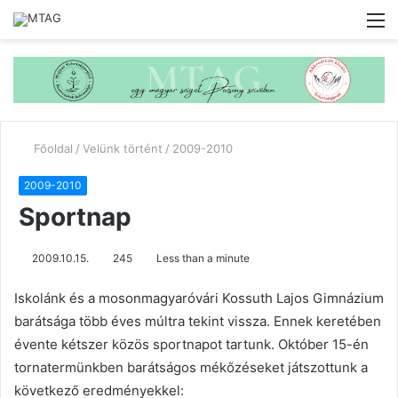
M
Főoldal
/
Velünk történt
/
2009-2010
2009-2010
Sportnap
2009.10.15.
245
Less than a minute
Iskolánk és a mosonmagyaróvári Kossuth Lajos Gimnázium
barátsága több éves múltra tekint vissza. Ennek keretében
évente kétszer közös sportnapot tartunk. Október 15-én
tornatermünkben barátságos mékőzéseket játszottunk a
következő eredményekkel: