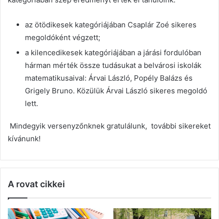
az ötödikesek kategóriájában Csaplár Zoé sikeres
megoldóként végzett;
a kilencedikesek kategóriájában a járási fordulóban
hárman mérték össze tudásukat a belvárosi iskolák
matematikusaival: Árvai László, Popély Balázs és
Grigely Bruno. Közülük Árvai László sikeres megoldó
lett.
Mindegyik versenyzőnknek gratulálunk, további sikereket
kívánunk!
A rovat cikkei