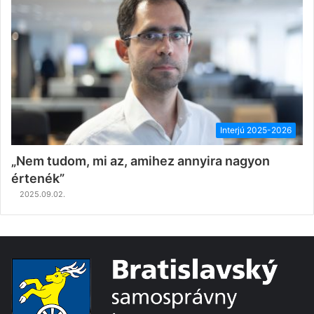
Interjú 2025-2026
„Nem tudom, mi az, amihez annyira nagyon
értenék”
2025.09.02.