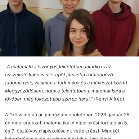
„A matematika bizonyos tekintetben mindig is az
összeköt
ő
kapocs szerep
é
t j
á
tszotta a k
ü
l
ö
nb
ö
z
ő
tudom
á
nyok, valamint a tudom
á
ny
é
s a m
ű
v
é
szet k
ö
z
ö
tt.
Meggy
ő
z
ő
d
é
sem, hogy e tekintetben a matematik
á
ra a
j
ö
v
ő
ben m
é
g fokozottabb szerep hárul.“
(Rényi Alfréd)
A Grössling utcai gimnázium épületében 2023. január 25-
én megrendezett matematika olimpia járási fordulóján 5.
és 9. osztályos alapiskolásaink vettek részt. Mindkét
kategóriában szép eredményt értek el tanulóink: