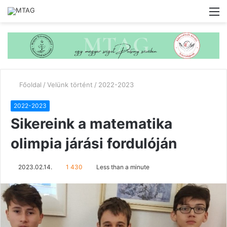
M
Főoldal
/
Velünk történt
/
2022-2023
2022-2023
Sikereink a matematika
olimpia járási fordulóján
2023.02.14.
1 430
Less than a minute