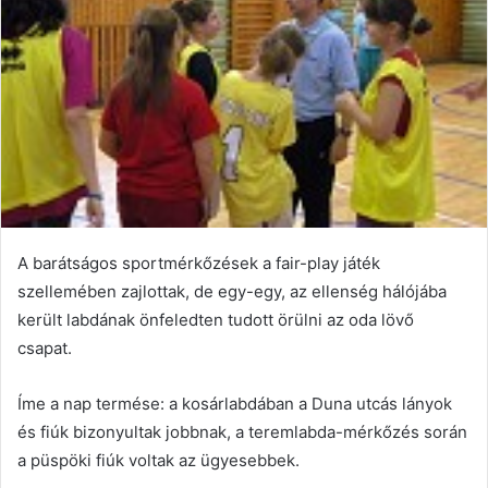
A barátságos sportmérkőzések a fair-play játék
szellemében zajlottak, de egy-egy, az ellenség hálójába
került labdának önfeledten tudott örülni az oda lövő
csapat.
Íme a nap termése: a kosárlabdában a Duna utcás lányok
és fiúk bizonyultak jobbnak, a teremlabda-mérkőzés során
a püspöki fiúk voltak az ügyesebbek.