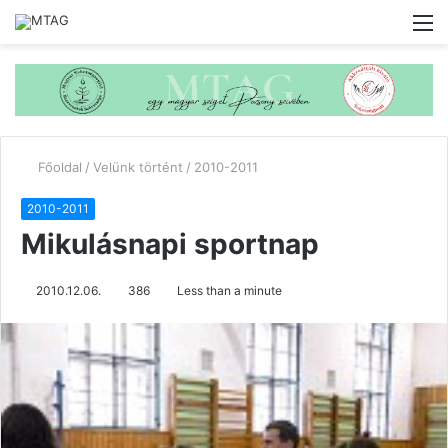
M
Főoldal
/
Velünk történt
/
2010-2011
2010-2011
Mikulásnapi sportnap
2010.12.06.
386
Less than a minute