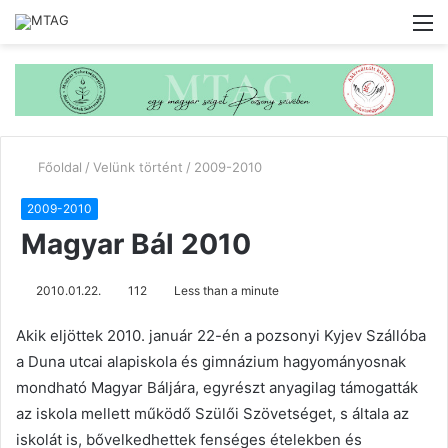
M
Főoldal
/
Velünk történt
/
2009-2010
2009-2010
Magyar Bál 2010
2010.01.22.
112
Less than a minute
Akik eljöttek 2010. január 22-én a pozsonyi Kyjev Szállóba
a Duna utcai alapiskola és gimnázium hagyományosnak
mondható Magyar Báljára, egyrészt anyagilag támogatták
az iskola mellett működő Szülői Szövetséget, s általa az
iskolát is, bővelkedhettek fenséges ételekben és