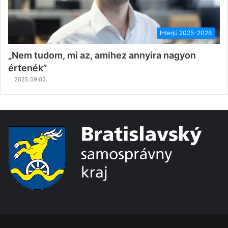
Interjú 2025-2026
„Nem tudom, mi az, amihez annyira nagyon
értenék”
2025.09.02.