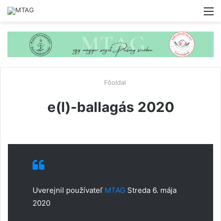
M
Főoldal
e(l)-ballagás 2020
Uverejnil používateľ
MTAG
Streda 6. mája
2020