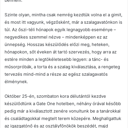
bennem.
Szinte olyan, mintha csak nemrég kezdtük volna el a gimit,
és most itt vagyunk, végzősként, már a szalagavatónkon is
túl. Az őszi-téli hónapok egyik legnagyobb eseménye –
negyedikes szemmel nézve – mindenképpen ez az
ünnepség. Hosszas készülődés előzi meg, heteken,
hónapokon, sőt éveken át tartó szervezés, hogy arra az
estére minden a legtökéletesebb legyen: a tánc- és
műsorpróbák, a torta és a szalag kiválasztása, a rengeteg
tervezés mind-mind a része az egész szalagavatós
élménynek.
Október 25-én, szombaton kora délutántól kezdve
készülődtünk a Gate One hotelben, néhány órával később
pedig már a kiválasztott zenére vonultunk be a tanárokkal
és családtagokkal megtelt terem közepére. Meghallgattuk
az igazgatónő és az osztályfőnökök beszédét, majd