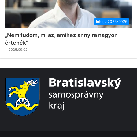
Interjú 2025-2026
„Nem tudom, mi az, amihez annyira nagyon
értenék”
2025.09.02.