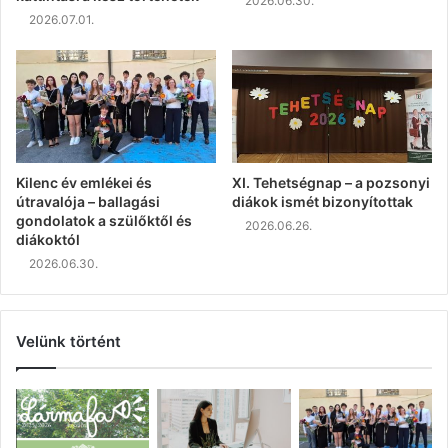
2026.06.30.
2026.07.01.
Kilenc év emlékei és
XI. Tehetségnap – a pozsonyi
útravalója – ballagási
diákok ismét bizonyítottak
gondolatok a szülőktől és
2026.06.26.
diákoktól
2026.06.30.
Velünk történt