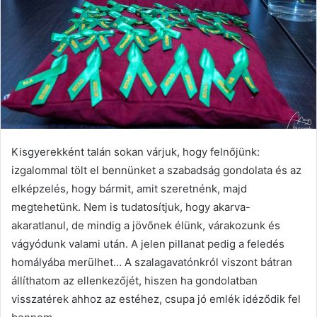
Kisgyerekként talán sokan várjuk, hogy felnőjünk:
izgalommal tölt el bennünket a szabadság gondolata és az
elképzelés, hogy bármit, amit szeretnénk, majd
megtehetünk. Nem is tudatosítjuk, hogy akarva-
akaratlanul, de mindig a jövőnek élünk, várakozunk és
vágyódunk valami után. A jelen pillanat pedig a feledés
homályába merülhet… A szalagavatónkról viszont bátran
állíthatom az ellenkezőjét, hiszen ha gondolatban
visszatérek ahhoz az estéhez, csupa jó emlék idéződik fel