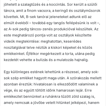
jöhetett a szalagtűzés és a koccintás. Sor került a szülői
táncra, amit a finom vacsora, a keringő és osztályműsorok
követtek. Mi, B-sek tanórai jeleneteket adtunk elő az
elmúlt évekből – továbbá egy tangós fellépésünk is volt –,
az A-sok pedig táncos-zenés produkcióval készültek. Az
este meghatározó pontja volt az osztályok készítette
videók megtekintése: meghatottan, keserédes
nosztalgiával telve néztük a kiskori képeket és közös
emlékeinket. Éjfélkor megérkezett a torta, utána pedig
kezdetét vehette a bulizás és a mulatozás hajnalig.
Egy különleges estének lehettünk a részesei, amely sok-
sok szép emléket hagyott maga után. A szórakozás mellett
azonban éreztük: hivatalosan is elkezdődött valaminek a
vége, és az együtt töltött időnk hamarosan lejár. Erre
emlékeztet bennünket a ruhánkra tűzött zöld szalag is,
amely nemcsak a jövőbe vetett hitünket jelképezi, hanem