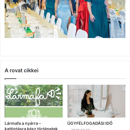
A rovat cikkei
Lármafa a nyárra –
ÜGYFÉLFOGADÁSI IDŐ
kattintásra kész történetek