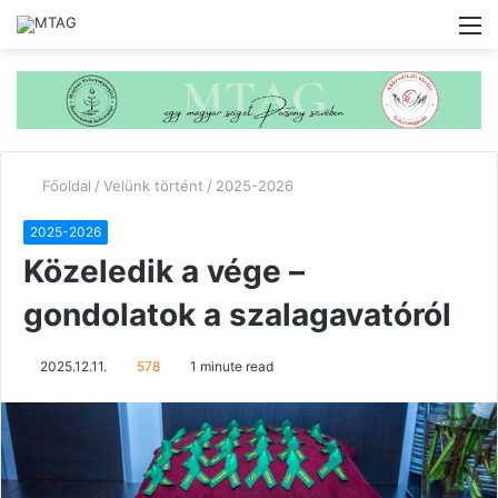
M
Főoldal
/
Velünk történt
/
2025-2026
2025-2026
Közeledik a vége –
gondolatok a szalagavatóról
2025.12.11.
578
1 minute read