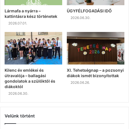
Lármafa a nyárra –
ÜGYFÉLFOGADÁSI IDŐ
kattintásra kész történetek
2026.06.30.
2026.07.01.
Kilenc év emlékei és
XI. Tehetségnap – a pozsonyi
útravalója – ballagási
diákok ismét bizonyítottak
gondolatok a szülőktől és
2026.06.26.
diákoktól
2026.06.30.
Velünk történt