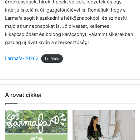
érdekességek, hírek, tippek, versek, idézetek és egy
interjú iskolánk új igazgatónőjével is. Reméljük, hogy a
Lármafa segít kiszakadni a hétköznapokból, és színesíti
majd az ünnepnapokat is. Jó olvasást, kellemes
kikapcsolódást és boldog karácsonyt, valamint sikerekben
gazdag új évet kíván a szerkesztőség!
Larmafa-20262
Letöltés
A rovat cikkei