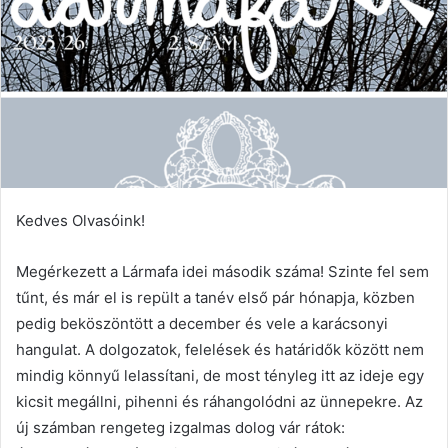
Kedves Olvasóink!
Megérkezett a Lármafa idei második száma! Szinte fel sem
tűnt, és már el is repült a tanév első pár hónapja, közben
pedig beköszöntött a december és vele a karácsonyi
hangulat. A dolgozatok, felelések és határidők között nem
mindig könnyű lelassítani, de most tényleg itt az ideje egy
kicsit megállni, pihenni és ráhangolódni az ünnepekre. Az
új számban rengeteg izgalmas dolog vár rátok: