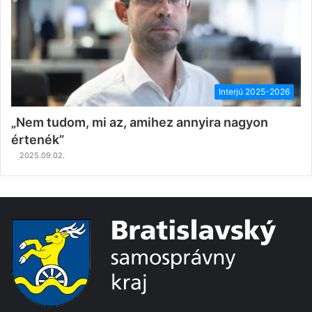
Interjú 2025-2026
„Nem tudom, mi az, amihez annyira nagyon
értenék”
2025.09.02.