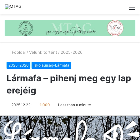
M
Főoldal
/
Velünk történt
/
2025-2026
2025-2026
Iskolaújság-Lármafa
Lármafa – pihenj meg egy lap
erejéig
2025.12.22.
1 009
Less than a minute