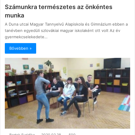
Számunkra természetes az önkéntes
munka
A Duna utcai Magyar Tannyelvű Alapiskola és Gimnázium ebben a
tanévben egyedüli szlovákiai magyar iskolaként ott volt Az év
gyermekcselekedete…
Bővebben »
Bertok Euridike
2020.02.28.
500