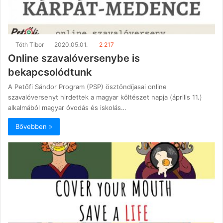
Tóth Tibor
2020.05.01.
2 217
Online szavalóversenybe is
bekapcsolódtunk
A Petőfi Sándor Program (PSP) ösztöndíjasai online
szavalóversenyt hirdettek a magyar költészet napja (április 11.)
alkalmából magyar óvodás és iskolás…
Bővebben »