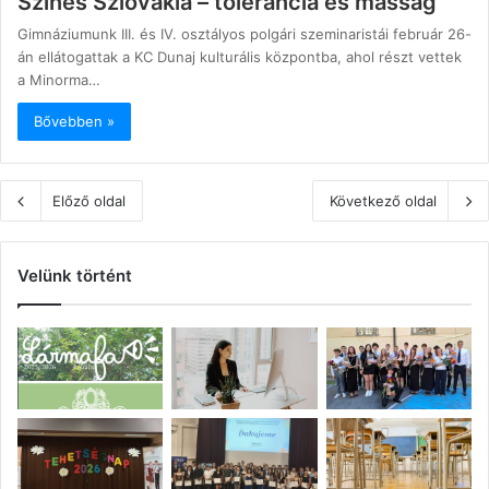
Színes Szlovákia – tolerancia és másság
Gimnáziumunk III. és IV. osztályos polgári szeminaristái február 26-
án ellátogattak a KC Dunaj kulturális központba, ahol részt vettek
a Minorma…
Bővebben »
Előző oldal
Következő oldal
Velünk történt