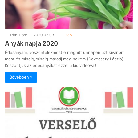
Tóth Tibor
2020.05.03.
1 238
Anyák napja 2020
Édesanyám, köszöntelekmost e meghitt ünnepen,azt kívánom
most és mindig,mindig maradj meg nekem.(Devecsery László)
Köszöntjük az édesanyákat ezzel a kis videóval!…
Bővebben »