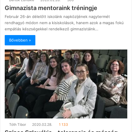
Gimnazista mentoraink tréningje
Február 26-án délelőtt iskolánk napközijének nagytermét
rendhagyó módon nem a kisiskolások, hanem azok a magas fokú
empátiás készségekkel rendelkező gimnazistáink…
Bővebben »
Tóth Tibor
2020.02.28.
1 133