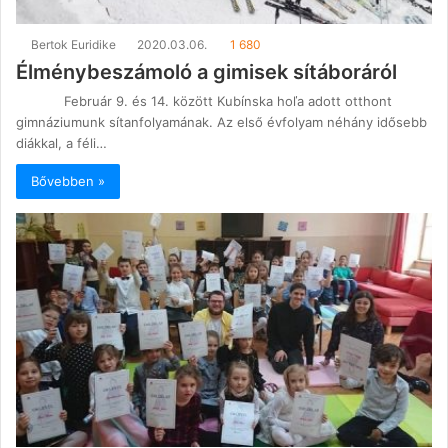
Bertok Euridike
2020.03.06.
1 680
Élménybeszámoló a gimisek sítáboráról
Február 9. és 14. között Kubínska hoľa adott otthont
gimnáziumunk sítanfolyamának. Az első évfolyam néhány idősebb
diákkal, a féli…
Bővebben »