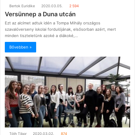
Bertok Euridike
2020.03.05.
2 594
Versünnep a Duna utcán
Ezt az alcímet adtuk idén a Tompa Mihály országos
szavalóverseny iskolai fordulójának, elsősorban azért, mert
minden tiszteletünk azoké a diákoké,…
Bővebben »
Tóth Tibor
2020.03.02.
874