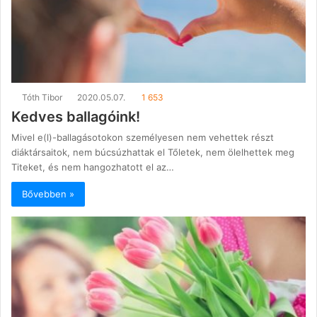
Tóth Tibor
2020.05.07.
1 653
Kedves ballagóink!
Mivel e(l)-ballagásotokon személyesen nem vehettek részt
diáktársaitok, nem búcsúzhattak el Tőletek, nem ölelhettek meg
Titeket, és nem hangozhatott el az…
Bővebben »