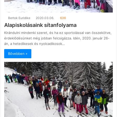
Bertok Euridike
2020.03.06.
636
Alapiskolásaink sítanfolyama
Kirándulni mindenki szeret, és ha ez sportolással van összekötve,
érdeklődésünket még jobban felcsigázza. Idén, 2020. január 26-
án, a hetedikesek és nyolcadikosok…
Bővebben »