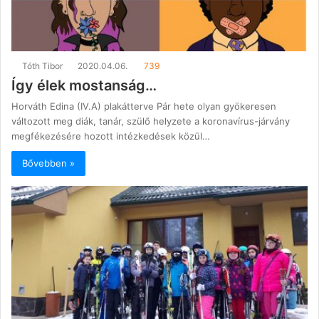
Tóth Tibor
2020.04.06.
739
Így élek mostanság…
Horváth Edina (IV.A) plakátterve Pár hete olyan gyökeresen
változott meg diák, tanár, szülő helyzete a koronavírus-járvány
megfékezésére hozott intézkedések közül…
Bővebben »