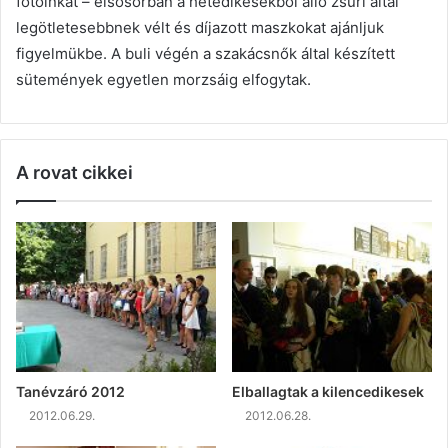
fotóinkat – elsősorban a hetedikesekből álló zsűri által
legötletesebbnek vélt és díjazott maszkokat ajánljuk
figyelmükbe. A buli végén a szakácsnők által készített
sütemények egyetlen morzsáig elfogytak.
A rovat cikkei
Tanévzáró 2012
Elballagtak a kilencedikesek
2012.06.29.
2012.06.28.