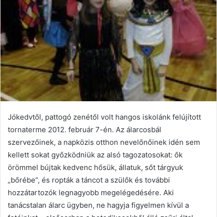
Jókedvtől, pattogó zenétől volt hangos iskolánk felújított
tornaterme 2012. február 7-én. Az álarcosbál
szervezőinek, a napközis otthon nevelőnőinek idén sem
kellett sokat győzködniük az alsó tagozatosokat: ők
örömmel bújtak kedvenc hősük, állatuk, sőt tárgyuk
„bőrébe”, és ropták a táncot a szülők és további
hozzátartozók legnagyobb megelégedésére. Aki
tanácstalan álarc ügyben, ne hagyja figyelmen kívül a