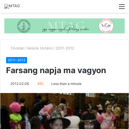
M
Főoldal
/
Velünk történt
/
2011-2012
2011-2012
Farsang napja ma vagyon
2012.02.06.
885
Less than a minute