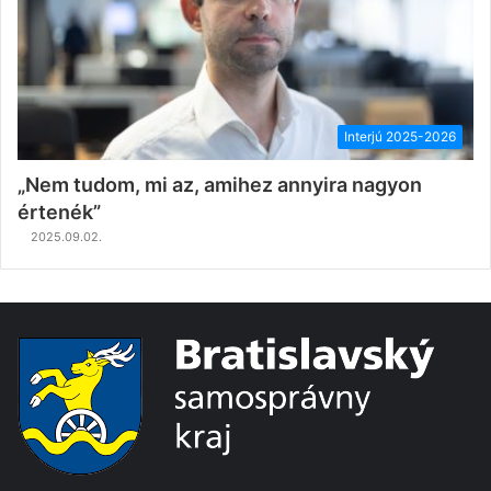
Interjú 2025-2026
„Nem tudom, mi az, amihez annyira nagyon
értenék”
2025.09.02.