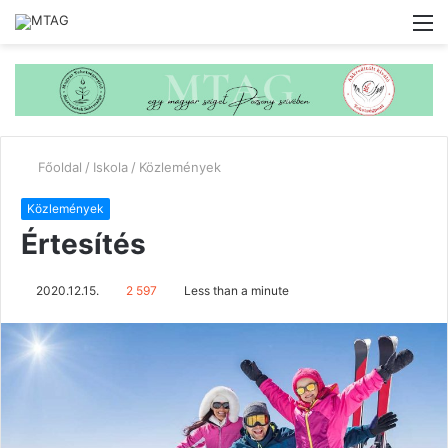
M
Főoldal
/
Iskola
/
Közlemények
Közlemények
Értesítés
2020.12.15.
2 597
Less than a minute