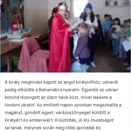
A király meghívást kapott az angol királynőhöz, udvarát
pedig elküldte a Bahamákra nyaralni. Egyedül az udvari
bolond lézengett az ódon falok közt, mivel lekéste a
londoni járatot. Az említett napon azonban megsokallta a
magányt, gondolt egyet: varázsszőnyeget küldött a
királyért és embereiért. Kisütötték, jó kis mulatságot
tartanak, melynek során még több apróddal és