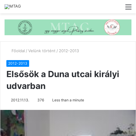
M
Főoldal
/
Velünk történt
/
2012-2013
2012-2013
Elsősök a Duna utcai királyi
udvarban
2012.11.13.
376
Less than a minute