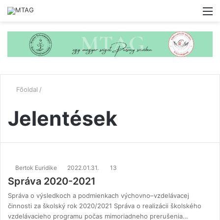
M
Főoldal
/
Jelentések
Bertok Euridike
2022.01.31.
13
Správa 2020-2021
Správa o výsledkoch a podmienkach výchovno–vzdelávacej
činnosti za školský rok 2020/2021 Správa o realizácii školského
vzdelávacieho programu počas mimoriadneho prerušenia…