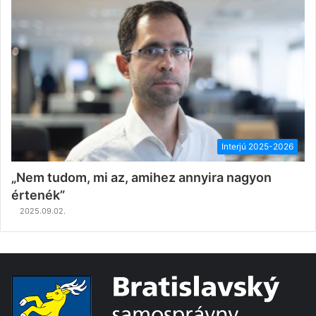
Interjú 2025-2026
„Nem tudom, mi az, amihez annyira nagyon
értenék”
2025.09.02.