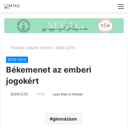
M
Főoldal
/
Velünk történt
/
2009-2010
2009-2010
Békemenet az emberi
jogokért
2009.12.10.
1 170
Less than a minute
gimnázium