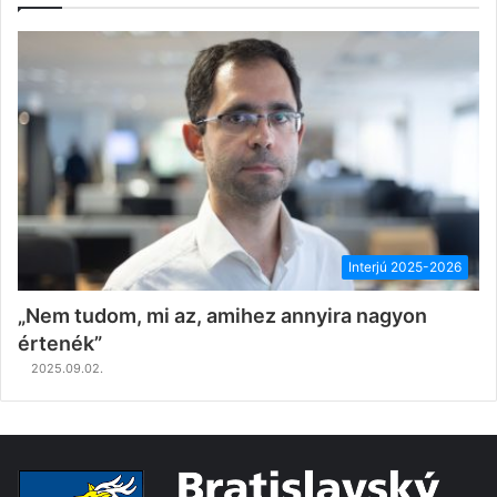
Interjú 2025-2026
„Nem tudom, mi az, amihez annyira nagyon
értenék”
2025.09.02.