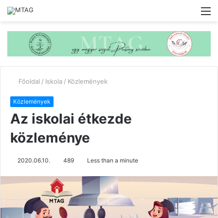
M
Főoldal
/
Iskola
/
Közlemények
Közlemények
Az iskolai étkezde
közleménye
2020.06.10.
489
Less than a minute