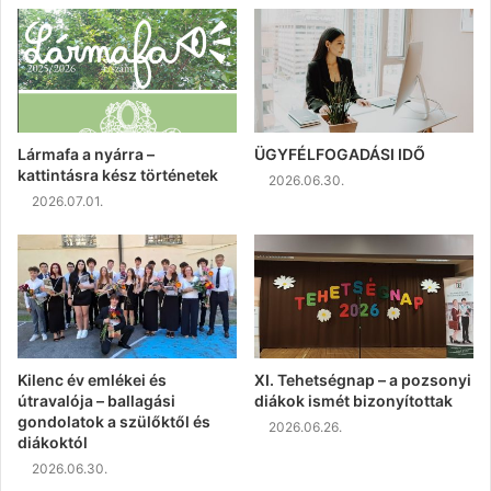
Lármafa a nyárra –
ÜGYFÉLFOGADÁSI IDŐ
kattintásra kész történetek
2026.06.30.
2026.07.01.
Kilenc év emlékei és
XI. Tehetségnap – a pozsonyi
útravalója – ballagási
diákok ismét bizonyítottak
gondolatok a szülőktől és
2026.06.26.
diákoktól
2026.06.30.