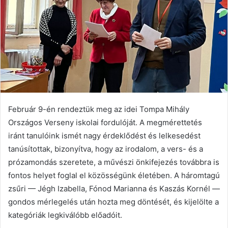
Február 9-én rendeztük meg az idei Tompa Mihály
Országos Verseny iskolai fordulóját. A megmérettetés
iránt tanulóink ismét nagy érdeklődést és lelkesedést
tanúsítottak, bizonyítva, hogy az irodalom, a vers- és a
prózamondás szeretete, a művészi önkifejezés továbbra is
fontos helyet foglal el közösségünk életében. A háromtagú
zsűri — Jégh Izabella, Fónod Marianna és Kaszás Kornél —
gondos mérlegelés után hozta meg döntését, és kijelölte a
kategóriák legkiválóbb előadóit.