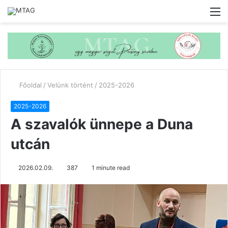
M
Főoldal
/
Velünk történt
/
2025-2026
2025-2026
A szavalók ünnepe a Duna
utcán
2026.02.09.
387
1 minute read