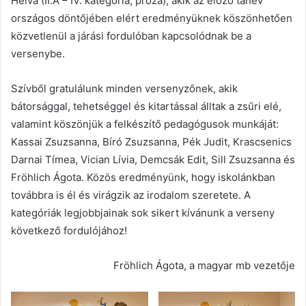
Heiva (II.A – IV. kategória, próza), akik az előző tanév
országos döntőjében elért eredményüknek köszönhetően
közvetlenül a járási fordulóban kapcsolódnak be a
versenybe.
Szívből gratulálunk minden versenyzőnek, akik
bátorsággal, tehetséggel és kitartással álltak a zsűri elé,
valamint köszönjük a felkészítő pedagógusok munkáját:
Kassai Zsuzsanna, Bíró Zsuzsanna, Pék Judit, Krascsenics
Darnai Tímea, Vician Lívia, Demcsák Edit, Sill Zsuzsanna és
Fröhlich Ágota. Közös eredményünk, hogy iskolánkban
továbbra is él és virágzik az irodalom szeretete. A
kategóriák legjobbjainak sok sikert kívánunk a verseny
következő fordulójához!
Fröhlich Ágota, a magyar mb vezetője