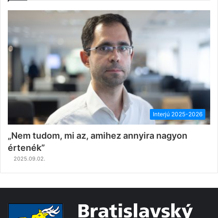
Interjú 2025-2026
„Nem tudom, mi az, amihez annyira nagyon
értenék”
2025.09.02.