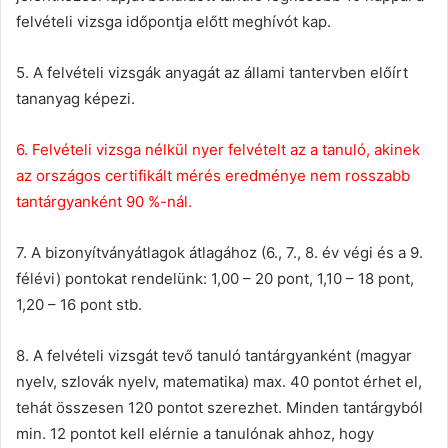
felvételi vizsga időpontja előtt meghívót kap.
5. A felvételi vizsgák anyagát az állami tantervben előírt
tananyag képezi.
6. Felvételi vizsga nélkül nyer felvételt az a tanuló, akinek
az országos certifikált mérés eredménye nem rosszabb
tantárgyanként 90 %-nál.
7. A bizonyítványátlagok átlagához (6., 7., 8. év végi és a 9.
félévi) pontokat rendelünk: 1,00 – 20 pont, 1,10 – 18 pont,
1,20 – 16 pont stb.
8. A felvételi vizsgát tevő tanuló tantárgyanként (magyar
nyelv, szlovák nyelv, matematika) max. 40 pontot érhet el,
tehát összesen 120 pontot szerezhet. Minden tantárgyból
min. 12 pontot kell elérnie a tanulónak ahhoz, hogy