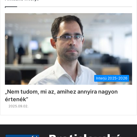
Interjú 2025-2026
„Nem tudom, mi az, amihez annyira nagyon
értenék”
2025.09.02.