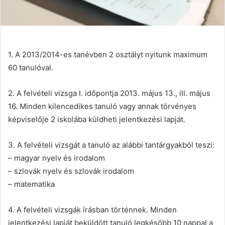
1. A 2013/2014-es tanévben 2 osztályt nyitunk maximum
60 tanulóval.
2. A felvételi vizsga I. időpontja 2013. május 13., ill. május
16. Minden kilencedikes tanuló vagy annak törvényes
képviselője 2 iskolába küldheti jelentkezési lapját.
3. A felvételi vizsgát a tanuló az alábbi tantárgyakból teszi:
– magyar nyelv és irodalom
– szlovák nyelv és szlovák irodalom
– matematika
4. A felvételi vizsgák írásban történnek. Minden
jelentkezési lapját beküldött tanuló legkésőbb 10 nappal a