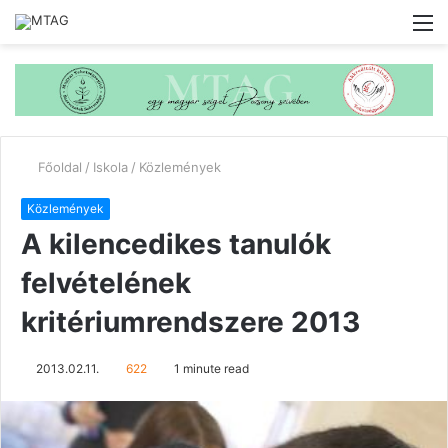
M
Főoldal
/
Iskola
/
Közlemények
Közlemények
A kilencedikes tanulók
felvételének
kritériumrendszere 2013
2013.02.11.
622
1 minute read