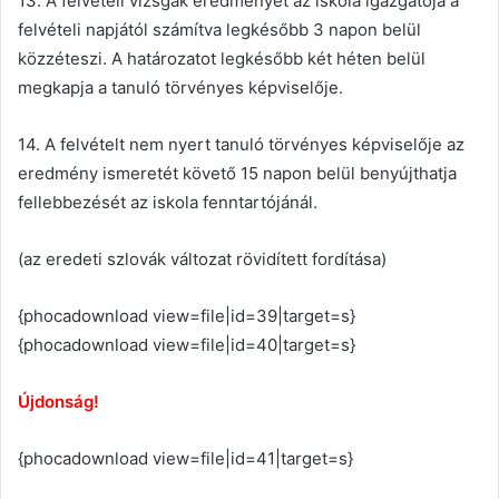
13. A felvételi vizsgák eredményét az iskola igazgatója a
felvételi napjától számítva legkésőbb 3 napon belül
közzéteszi. A határozatot legkésőbb két héten belül
megkapja a tanuló törvényes képviselője.
14. A felvételt nem nyert tanuló törvényes képviselője az
eredmény ismeretét követő 15 napon belül benyújthatja
fellebbezését az iskola fenntartójánál.
(az eredeti szlovák változat rövidített fordítása)
{phocadownload view=file|id=39|target=s}
{phocadownload view=file|id=40|target=s}
Újdonság!
{phocadownload view=file|id=41|target=s}