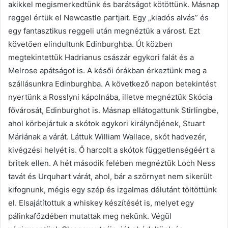
akikkel megismerkedtünk és barátságot kötöttünk. Másnap
reggel értük el Newcastle partjait. Egy „kiadós alvás” és
egy fantasztikus reggeli után megnéztük a várost. Ezt
követően elindultunk Edinburghba. Út közben
megtekintettük Hadrianus császár egykori falát és a
Melrose apátságot is. A késői órákban érkeztünk meg a
szállásunkra Edinburghba. A következő napon betekintést
nyertünk a Rosslyni kápolnába, illetve megnéztük Skócia
fővárosát, Edinburghot is. Másnap ellátogattunk Stirlingbe,
ahol körbejártuk a skótok egykori királynőjének, Stuart
Máriának a várát. Láttuk William Wallace, skót hadvezér,
kivégzési helyét is. Ő harcolt a skótok függetlenségéért a
britek ellen. A hét második felében megnéztük Loch Ness
tavát és Urquhart várát, ahol, bár a szörnyet nem sikerült
kifognunk, mégis egy szép és izgalmas délutánt töltöttünk
el. Elsajátítottuk a whiskey készítését is, melyet egy
pálinkafőzdében mutattak meg nekünk. Végül