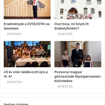
Eredmények a 2018/2019-es
Oszt biza, mi folyik itt
tanévben
Székelyföldön?
2019.09.01.
2019.07.03.
20 év után találkozott újra a
Pozsonyi magyar
IV. A!
gimnazisták főpolgármesteri
kitüntetése
2019.07.03.
2019.07.03.
Velünk történt