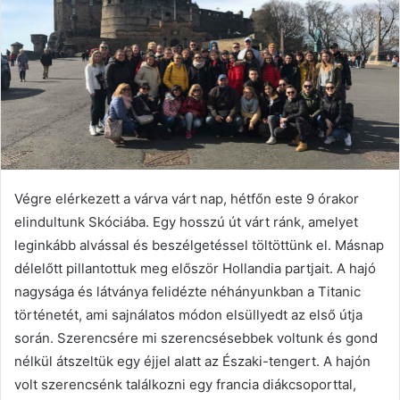
Végre elérkezett a várva várt nap, hétfőn este 9 órakor
elindultunk Skóciába. Egy hosszú út várt ránk, amelyet
leginkább alvással és beszélgetéssel töltöttünk el. Másnap
délelőtt pillantottuk meg először Hollandia partjait. A hajó
nagysága és látványa felidézte néhányunkban a Titanic
történetét, ami sajnálatos módon elsüllyedt az első útja
során. Szerencsére mi szerencsésebbek voltunk és gond
nélkül átszeltük egy éjjel alatt az Északi-tengert. A hajón
volt szerencsénk találkozni egy francia diákcsoporttal,