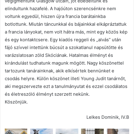
végigmentünk Glasgow utcáin, jót ebédeltünk és
elindultunk hazafelé. A hajóúton szerencsénkre nem
voltunk egyedül, hiszen újra francia barátainkba
botlottunk. Miután táncunkkal és bájainkkal elkápráztattuk
a francia lányokat, nem volt hátra más, mint egy közös kép
és egy kontaktcsere. Egy kiadós reggeli és „alvás” után
fájó szívvel intettünk búcsút a szokatlanul napsütötte és
varázslatosan zöld Skóciának. Hatalmas élményt és
kirándulást tudhatunk magunk mögött. Nagy köszönettel
tartozunk tanárainknak, akik elkísértek bennünket e
csodás helyre. Külön köszönet illeti Young Judit tanárnőt,
aki megszervezte ezt a tanulmányutat és ezzel csodálatos
és életreszóló élményt szerzett nekünk.
Köszönjük.
Lelkes Dominik, IV.B