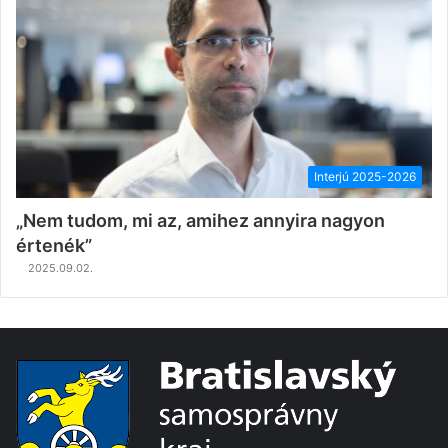
Interjú 2025-2026
„Nem tudom, mi az, amihez annyira nagyon
értenék”
2025.09.02.