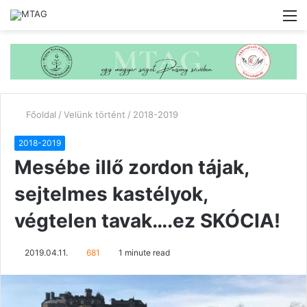
M
Főoldal
/
Velünk történt
/
2018-2019
2018-2019
Mesébe illő zordon tájak,
sejtelmes kastélyok,
végtelen tavak….ez SKÓCIA!
2019.04.11.
681
1 minute read