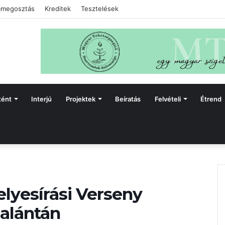
megosztás
Kreditek
Tesztelések
tént
Interjú
Projektek
Beíratás
Felvételi
Étrend
lyesírási Verseny
Galántán