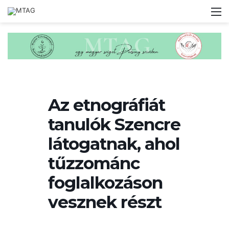
M
Az etnográfiát
tanulók Szencre
látogatnak, ahol
tűzzománc
foglalkozáson
vesznek részt