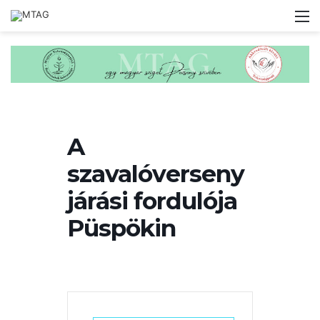
M
A
szavalóverseny
járási fordulója
Püspökin