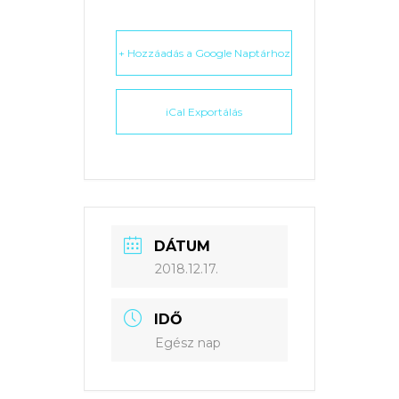
+ Hozzáadás a Google Naptárhoz
iCal Exportálás
DÁTUM
2018.12.17.
IDŐ
Egész nap